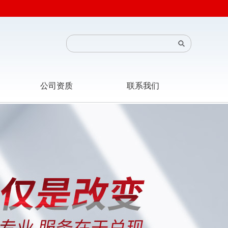
公司资质
联系我们