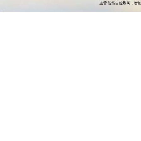
主营
智能自控蝶阀，智