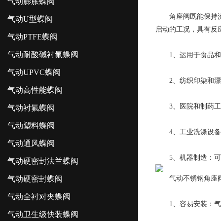
气动膨胀蝶阀
角座阀既能保持流速
气动U型蝶阀
启动的工况，具有反
气动PTFE蝶阀
气动耐酸碱衬氟蝶阀
1、运用于食品和饮
气动UPVC蝶阀
2、纺织印染和漂白
气动高性能蝶阀
3、医院和制药工业
气动衬氟蝶阀
气动塑料蝶阀
4、工业洗涤设备
气动通风蝶阀
5、机器制造：可
气动硬密封法兰蝶阀
气动硬密封蝶阀
气动不锈钢角座阀
气动全衬对夹蝶阀
1、容易安装：气动
气动卫生级快装蝶阀