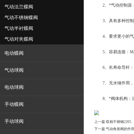
2、*气动控制器：
气动法兰蝶阀
气动不锈钢蝶阀
3、具有多种控制
气动半衬蝶阀
4、要求更小的气动
气动对夹蝶阀
5、容易连接：MA
电动蝶阀
6、长寿命导杆：阀
气动球阀
7、无水锤作用，流
电动球阀
8、*阀体机构：流
手动蝶阀
手动球阀
上一篇:
双相不锈钢2205
下一篇:
气动角座阀的作