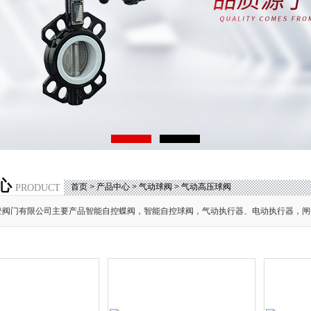
心
首页
>
产品中心
>
气动球阀
>
气动高压球阀
PRODUCT
登阀门有限公司主要产品智能自控蝶阀，智能自控球阀，气动执行器、电动执行器，闸