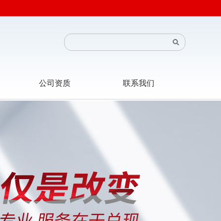
公司资质
联系我们