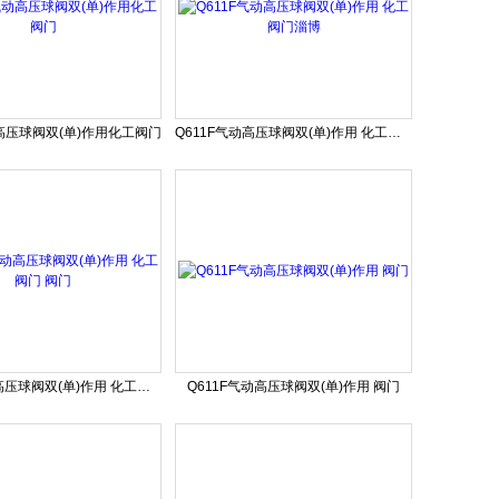
动高压球阀双(单)作用化工阀门
Q611F气动高压球阀双(单)作用 化工阀门淄博
Q611F气动高压球阀双(单)作用 化工阀门 阀门
Q611F气动高压球阀双(单)作用 阀门