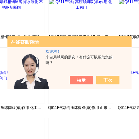
Q611F气动双相钢球阀 海水淡化 不锈钢切断阀
Q611F气动 高压球阀双(单)作用 化工阀门
Q611F气
欢迎您！
来自局域网的朋友！有什么可以帮助您的
吗？
Q611F气动高压球阀双(单)作用 化工阀门 淄博阀门
Q611F气动高压球阀双(单)作用 山东阀门