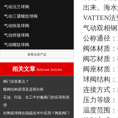
出来。海水
气动法兰球阀
气动三通螺纹球阀
VATTEN
气动快装球阀
气动双相钢
气动焊接球阀
公称通径：D
气动螺纹球阀
阀体材质：碳
查看全部产品
阀芯材质：碳
阀座材质：P
相关文章
Relevant Articles
球阀结构：
阀门安装要点？
连接方式：
蝶阀结构原理及适用分析
石油、印染、化工中衬氟阀门的应用和原
压力等级：10.
理
温度范围：-2
衬陶瓷球阀在脱硫技术中应用？陶瓷阀门