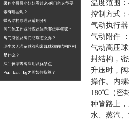
温度范围：-2
采购小哥哥小姐姐看过来-阀门的选型要
素有哪些呢？
控制方式：
蝶阀结构原理及适用分析
气动执行器
阀门施工作业时应该注意哪些事项呢？
气动附件 
阀门腐蚀及阀门防腐怎么办？
气动高压球
卫生级无滞留球阀和常规球阀的结构区别
是什么？
封结构，密
法兰伸缩蝶阀应用及优缺点
升压时，阀
Psi、bar、kg之间如何换算？
操作。内螺纹
180℃（
种管路上，
水、蒸汽、