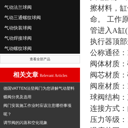
擦材料，缸
气动法兰球阀
气动三通螺纹球阀
命。 工作
气动快装球阀
管进入A缸
气动焊接球阀
执行器顶部
气动螺纹球阀
公称通径：D
查看全部产品
阀体材质：碳
阀芯材质：碳
相关文章
Relevant Articles
阀座材质：P
德国VATTEN法登阀门为您讲解气动塑料
球阀结构：
蝶阀分类及选用
阀门安装施工作业时应该注意哪些事项
连接方式：
呢？
压力等级：10.
调节阀的闪蒸和空化现象