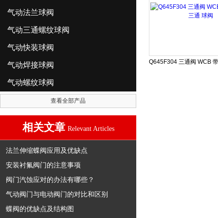
气动法兰球阀
气动三通螺纹球阀
气动快装球阀
气动焊接球阀
气动螺纹球阀
查看全部产品
相关文章
Relevant Articles
法兰伸缩蝶阀应用及优缺点
安装衬氟阀门的注意事项
阀门汽蚀应对的办法有哪些？
气动阀门与电动阀门的对比和区别
蝶阀的优缺点及结构图