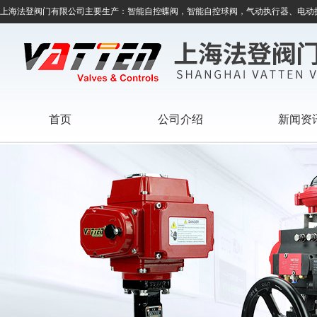
上海法登阀门有限公司主要生产：智能自控蝶阀，智能自控球阀，气动执行器、电动
首页
公司介绍
新闻资