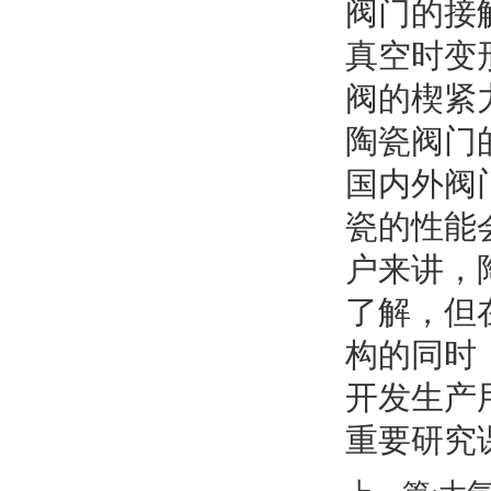
阀门的接
真空时变
阀的楔紧
陶瓷阀门
国内外阀
瓷的性能
户来讲，
了解，但
构的同时
开发生产
重要研究