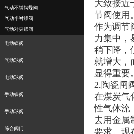
大致接近
气动不锈钢蝶阀
节阀使用
气动半衬蝶阀
作为调节
气动对夹蝶阀
力集中，
电动蝶阀
稍下降，
就增大，
气动球阀
显得重要
电动球阀
2.陶瓷闸
在煤炭气
手动蝶阀
性气体流
手动球阀
去用金属
综合阀门
要求。现