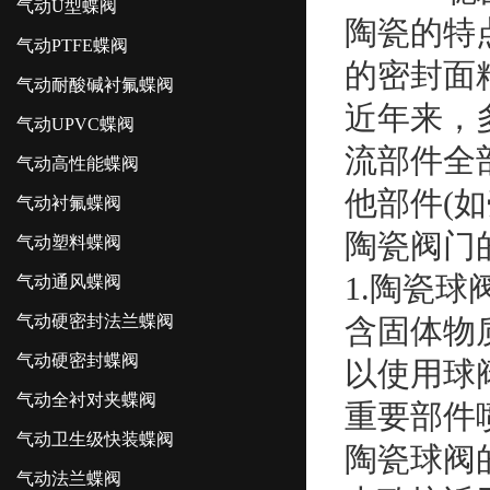
气动U型蝶阀
陶瓷的特
气动PTFE蝶阀
的密封面
气动耐酸碱衬氟蝶阀
近年来，
气动UPVC蝶阀
流部件全
气动高性能蝶阀
他部件(
气动衬氟蝶阀
陶瓷阀门
气动塑料蝶阀
1.陶瓷球
气动通风蝶阀
气动硬密封法兰蝶阀
含固体物
气动硬密封蝶阀
以使用球
气动全衬对夹蝶阀
重要部件
气动卫生级快装蝶阀
陶瓷球阀
气动法兰蝶阀