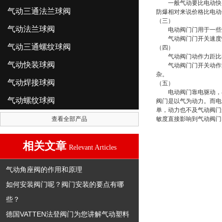
一般气动要比电动快，
气动三通法兰球阀
防爆相对来说价格比电动
（三）
气动法兰球阀
电动阀门门用于一些大
气动阀门门开关速度快
气动三通螺纹球阀
（四）
气动阀门动作力距比
气动快装球阀
气动阀门门开关动作速
杂。
气动焊接球阀
（五）
电动阀门靠电驱动，在
气动螺纹球阀
阀门是以气为动力。而电
单，动力也不及气动阀门
查看全部产品
敏度直接影响到气动阀门
相关文章
Relevant Articles
气动角座阀的作用和原理
如何安装阀门呢？阀门安装的要点有哪
些？
德国VATTEN法登阀门为您讲解气动塑料