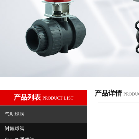
产品详情
PRODU
产品列表
PRODUCT LIST
气动球阀
衬氟球阀