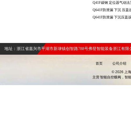
地址：浙江省嘉兴市平湖市新埭镇创智路788号弗登智能装备浙江有限
首页
公司介绍
© 2026 
主营
智能自控蝶阀，智