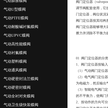
气动膨胀蝶阀
阀门定位器（valveposi
调节阀配套使用，它
气动U型蝶阀
门定位器，阀位状况
气动PTFE蝶阀
阀门定位器按其结构
气动耐酸碱衬氟蝶阀
阀门定位器能够增大
擦力并消除不平衡力
气动UPVC蝶阀
气动高性能蝶阀
气动衬氟蝶阀
01 阀门定位器的分
气动塑料蝶阀
1、阀门定位器按输
气动通风蝶阀
（1）气动阀门定位器
（2）电气阀门定位器
气动硬密封法兰蝶阀
为电磁力，然后输出
气动硬密封蝶阀
（3）智能电气阀门
气动全衬对夹蝶阀
的不平衡力，使阀门
2、按动作的方向可
气动卫生级快装蝶阀