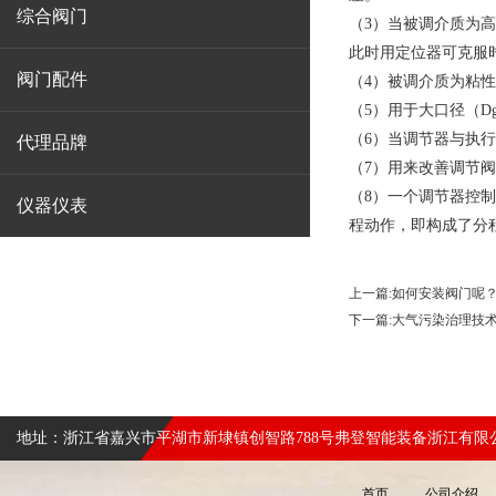
综合阀门
（3）当被调介质为
此时用定位器可克服
阀门配件
（4）被调介质为粘
（5）用于大口径（D
（6）当调节器与执
代理品牌
（7）用来改善调节
（8）一个调节器控
仪器仪表
程动作，即构成了分
上一篇:
如何安装阀门呢
下一篇:
大气污染治理技
地址：浙江省嘉兴市平湖市新埭镇创智路788号弗登智能装备浙江有限
首页
公司介绍