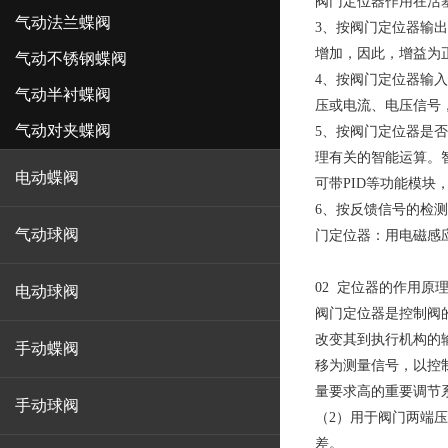
阀门定位器作用在活
气动法兰蝶阀
3、按阀门定位器输
增加，因此，增益为
气动不锈钢蝶阀
4、按阀门定位器输
气动半衬蝶阀
压或电流、电压信号
气动对夹蝶阀
5、按阀门定位器是
理有关的智能运算。
电动蝶阀
可带PID等功能模块
6、按反馈信号的检
气动球阀
门定位器：用电磁感
02 定位器的作用原
电动球阀
阀门定位器是控制阀
改变其到执行机构的
手动蝶阀
移为测量信号，以控
量要求高的重要调节
手动球阀
（2）用于阀门两端
差。