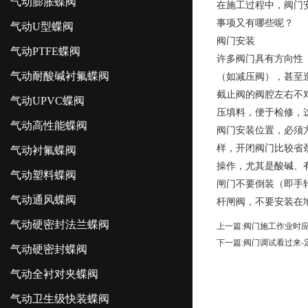
气动膨胀蝶阀
在施工过程中，阀门
事项又有哪些呢？
气动U型蝶阀
阀门安装
气动PTFE蝶阀
许多阀门具有方向性
气动耐酸碱衬氟蝶阀
（如减压阀），甚至
截止阀的阀腔左右不
气动UPVC蝶阀
压填料，便于检修，
气动高性能蝶阀
阀门安装位置，必须
样，开闭阀门比较省
气动衬氟蝶阀
操作，尤其是酸碱、
气动塑料蝶阀
闸门不要倒装（即手
气动通风蝶阀
杆闸阀，不要安装在
气动硬密封法兰蝶阀
上一篇:
阀门施工作业时
下一篇:
阀门调试看过来-
气动硬密封蝶阀
气动全衬对夹蝶阀
气动卫生级快装蝶阀