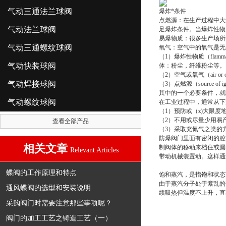
气动三通法兰球阀
爆炸*条件
点燃源：在生产过程中大
气动法兰球阀
足爆炸条件。当爆炸性物
易爆物质：很多生产场所
气动三通螺纹球阀
氧气：空气中的氧气是无
（1）爆炸性物质（flam
气动快装球阀
体：粉尘，纤维粉尘等。
（2）空气或氧气（air or 
气动焊接球阀
（3）点燃源（source
其中的一个必要条件，就
气动螺纹球阀
在工业过程中，通常从下
（1）预防或（z)大限
（2）不用或尽量少用易
查看全部产品
（3）采取充氮气之类的
防爆阀门里面有密闭的腔
相关文章
制阀体的移动来档住或漏
Relevant Articles
带动机械装置动。这样通
蝶阀的工作原理和特点
饱和蒸汽，是指饱和状态
由于蒸汽分子处于紊乱的
通风蝶阀的选型和安装说明
续吸热但温度不上升，直
采购阀门时需要注意那些事项呢？
阀门的加工工艺之铸造工艺（一）