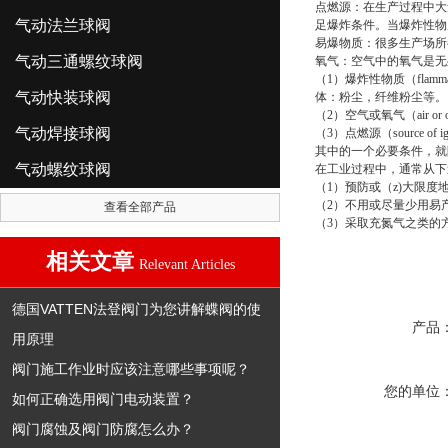
点燃源：在生产过程中大
气动法兰球阀
足爆炸条件。当爆炸性物
易爆物质：很多生产场所
气动三通螺纹球阀
氧气：空气中的氧气是无
（1）爆炸性物质（flam
气动快装球阀
体：粉尘，纤维粉尘等。
（2）空气或氧气（air or 
气动焊接球阀
（3）点燃源（source
其中的一个必要条件，就
气动螺纹球阀
在工业过程中，通常从下
（1）预防或（z)大限
（2）不用或尽量少用易
查看全部产品
（3）采取充氮气之类的
相关文章
Relevant Articles
德国VATTEN法登阀门为您讲解蝶阀的使
产品
用原理
阀门施工作业时应该注意哪些事项呢？
您的单位
如何正确选用阀门电动装置？
阀门腐蚀及阀门防腐怎么办？