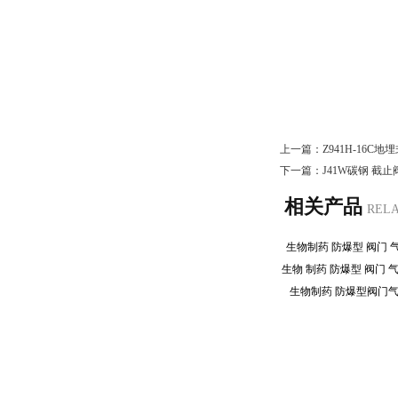
上一篇：
Z941H-16C
下一篇：
J41W碳钢 截
相关产品
REL
生物制药 防爆型 阀门
生物制药 防爆型阀门
地址：浙江省嘉兴市平湖市新埭镇创智路788号弗登智能装备浙江有限