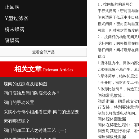
1．按闸板的构造可分
止回阀
平行式闸阀：密封面与垂
闸阀适用于低压中小口径
Y型过滤器
楔式闸阀：密封面与垂直
粉末蝶阀
可靠，但对密封面角度的
2． 按阀杆的构造闸阀又
隔膜阀
明杆闸阀：阀杆螺母在阀
暗杆闸阀：阀杆螺母在阀
查看全部产品
优点：
1.流体阻力小。阀体内
相关文章
2.水锤现象不易产生。
Relevant Articles
3.形体简单，结构长度
4.全开时，密封面受工
蝶阀的优缺点及结构图
5.体形比较简单，铸造
阀门腐蚀及阀门防腐怎么办？
闸阀常见故障：
阀盖泄漏，阀盖或支架
阀门的手动装置
行安装，特别要注意填
采购小哥哥小姐姐看过来-阀门的选型要
。
制加长杆防爆电动闸阀
阀体腔体面泄漏
素有哪些呢？
阀体在铸造过程中，有
阀门的加工工艺之铸造工艺（一）
则要对其进行补焊、补
阀座阀板处泄漏