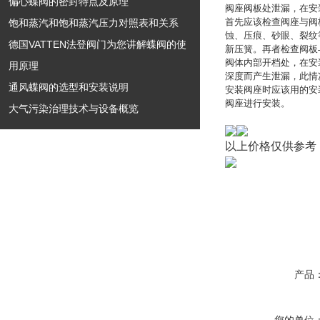
偏心蝶阀的密封特点及原理
阀座阀板处泄漏，在安
首先应该检查阀座与阀
饱和蒸汽和饱和蒸汽压力对照表和关系
蚀、压痕、砂眼、裂纹
德国VATTEN法登阀门为您讲解蝶阀的使
新压簧。再者检查阀板
阀体内部开档处，在安
用原理
深度而产生泄漏，此情
通风蝶阀的选型和安装说明
安装阀座时应该用的安
阀座进行安装。
大气污染治理技术与设备概览
以上价格仅供参考
产品