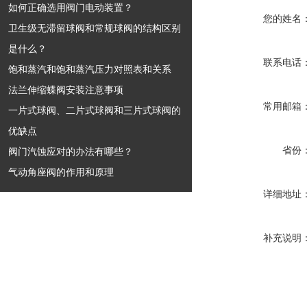
如何正确选用阀门电动装置？
您的姓名
卫生级无滞留球阀和常规球阀的结构区别
是什么？
联系电话
饱和蒸汽和饱和蒸汽压力对照表和关系
法兰伸缩蝶阀安装注意事项
常用邮箱
一片式球阀、二片式球阀和三片式球阀的
优缺点
省份
阀门汽蚀应对的办法有哪些？
气动角座阀的作用和原理
详细地址
补充说明