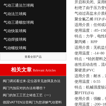
开启和关闭。采用
气动三通法兰球阀
杜绝了由于压力变
气动过高盐水介
气动法兰球阀
聚全氟乙烯 FEP (F4
气动三通螺纹球阀
适用介质：任何或
使用温度：-85~15
气动快装球阀
特点：力学，电性
气动焊接球阀
聚丙烯： RPP
适用介质：无机盐
气动螺纹球阀
使用温度：-14~80
查看全部产品
特点：*轻的塑料
改性后动击性，流
相关文章
聚硬质)PVC
Relevant Articles
适用介质：耐水，
阀门调试看过来-定位器常见故障及办法
使用温度：0-55
特点：机械强度较
阀门汽蚀应对的办法有哪些？
聚PTFE(F4)
阀门的加工工艺之铸造工艺（一）
使用介质：强酸，
德国VATTEN法登阀门为您讲解气动塑料
使用温度：-200~18