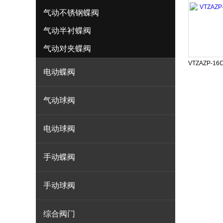
气动不锈钢蝶阀
气动半衬蝶阀
气动对夹蝶阀
电动蝶阀
气动球阀
电动球阀
手动蝶阀
手动球阀
综合阀门