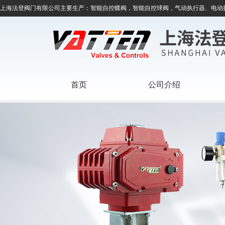
上海法登阀门有限公司主要生产：智能自控蝶阀，智能自控球阀，气动执行器、电动
首页
公司介绍