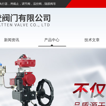
执行器，闸截止，调节阀，温控阀，隔膜阀等
新闻资讯
产品中心
技术文章