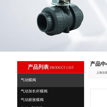
产品中
产品列表
PRODUCT LIST
上海法
气动蝶阀
气动加长杆蝶阀
气动膨胀蝶阀