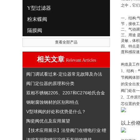
之中，它们
Y型过滤器
一、结构:
粉末蝶阀
节，接收工
二、气动调
隔膜阀
三、用途 
灵敏，体积
查看全部产品
四、特点是
度和感应速
相关文章
Relevant Articles
构造及工作
1、结构：
阀门调试看过来-定位器常见故障及办法
节阀阀体部
阀门定位器的原理和分类
的安全出发
阀门处在一
双相不锈钢2205、2207和C276哈氏合金
2、工作原
钢耐腐蚀钢材的区别和特点
芯位置的变
V型球阀的好处和优势是什么？
陶瓷阀优点及应用展望
以上价
【技术应用展示】法登阀门在锂电行业:锂
浓缩车间和锂沉淀烘干车间的挑战