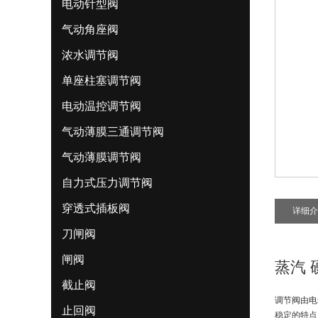
电动针型阀
气动角座阀
浓水调节阀
单座柱塞调节阀
电动温控调节阀
气动薄膜三通调节阀
气动薄膜调节阀
自力式压力调节阀
穿透式插板阀
详细介
刀闸阀
闸阀
蒸汽
截止阀
调节阀由电
止回阀
稳定的特点