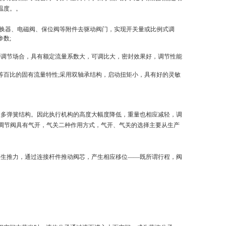
温度。
。
转换器、电磁阀、保位阀等附件去驱动阀门，实现开关量或比例式调
数;
各种调节场合，具有额定流量系数大，可调比大，密封效果好，调节性能
等百比的固有流量特性;采用双轴承结构，启动扭矩小，具有好的灵敏
用多弹簧结构。因此执行机构的高度大幅度降低，重量也相应减轻，调
膜调节阀具有气开，气关二种作用方式，气开、气关的选择主要从生产
产生推力，通过连接杆件推动阀芯，产生相应移位——既所谓行程，阀