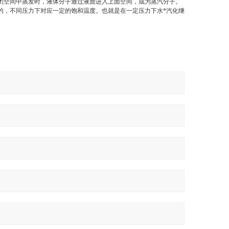
闭空间中蒸发时，液体分子通过液面进入上面空间，成为蒸汽分子。
的，不同压力下对应一定的饱和温度。也就是在一定压力下水*汽化继