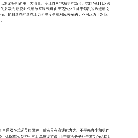
以通常特别适用于大流量、高压降和泄漏少的场合。德国VATTEN法
优质蒸汽 硬密封气动单座调节阀 由于蒸汽分子处于紊乱的热运动之
碰撞。饱和蒸汽的蒸汽压力和温度是成对应关系的，不同压力下对应
度。
和直通双座式调节阀两种，后者具有流通能力大、不平衡办小和操作
提供优质
蒸汽 硬密封气动单座调节阀
  由于蒸汽分子处于紊乱的热运动