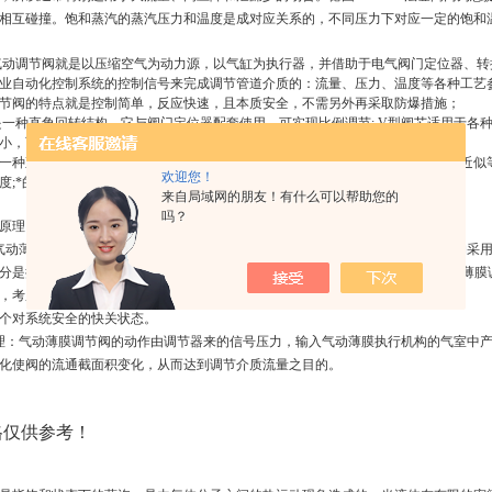
相互碰撞。饱和蒸汽的蒸汽压力和温度是成对应关系的，不同压力下对应一定的饱和
气动调节阀就是以压缩空气为动力源，以气缸为执行器，并借助于电气阀门定位器、
业自动化控制系统的控制信号来完成调节管道介质的：流量、压力、温度等各种工艺参
节阀的特点就是控制简单，反应快速，且本质安全，不需另外再采取防爆措施；
是一种直角回转结构，它与阀门定位器配套使用，可实现比例调节; V型阀芯适用于
小，可竖卧安装。适用于控制气体、蒸汽、液体等介质；
一种直角回转结构，由V型阀体、气动执行机构、定位器及其他附件组成;有一个近似
欢迎您！
度;*的剪切能力。
来自局域网的朋友！有什么可以帮助您的
吗？
原理
气动薄膜调节阀由气动薄膜执行机构及调节阀两部分组成，新系列气动执行器机构采
分是按流体动力学原理设计的低流阻阀体，额定流量系统增大了 30%左右。气动薄
，考虑到当输入信号中断时，
个对系统安全的快关状态。
理：气动薄膜调节阀的动作由调节器来的信号压力，输入气动薄膜执行机构的气室中
化使阀的流通截面积变化，从而达到调节介质流量之目的。
格仅供参考！