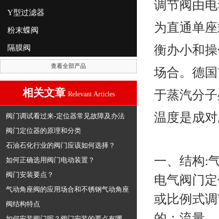
调节阀由电
Y型过滤器
为直通单座
粉末蝶阀
衡办小和操
隔膜阀
查看全部产品
场合。德国
相关文章
于蒸汽分子
Relevant Articles
温度是成对
阀门调试看过来-定位器常见故障及办法
阀门定位器的原理和分类
石油石化行业的阀门应该如何选择？
一、结构:
如何正确选用阀门电动装置？
阀门安装要点？
电气阀门定
气动角座阀的应用场合和不锈钢气动角座
或比例式调
阀结构特点
的：流量、
如何安装阀门呢？阀门安装的要点有哪