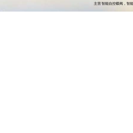
主营
智能自控蝶阀，智