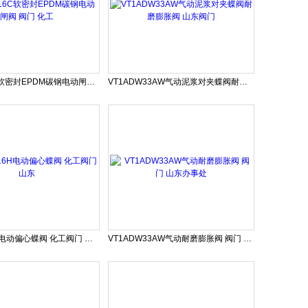
Z941X-16C软密封EPDM碳钢电动闸阀 阀门 化工
VT1ADW33AW气动泥浆对夹蝶阀耐磨膨胀阀 山东阀门
D941X-16H电动偏心蝶阀 化工阀门 山东
VT1ADW33AW气动耐磨膨胀阀 阀门 山东办事处