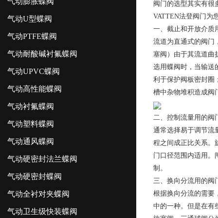
气动膨胀蝶阀
阀门的选型其实有很
VATTEN法登阀门
气动U型蝶阀
一、截止和开放介质
气动PTFE蝶阀
流道为直通式的阀门
气动耐酸碱衬氟蝶阀
塞阀）由于其流道曲
选用蝶阀时，当输送
气动UPVC蝶阀
利于保护阀板密封圈
气动高性能蝶阀
槽中杂物堆积造成阀
气动衬氟蝶阀
二、控制流量用的阀
气动塑料蝶阀
通常选择易于调节流
气动通风蝶阀
程之间成正比关系。
门口径范围内适用。
气动硬密封法兰蝶阀
制。
气动硬密封蝶阀
三、换向分流用的阀
气动全衬对夹蝶阀
根据换向分流的需要
中的一种。但是在有
气动卫生级快装蝶阀