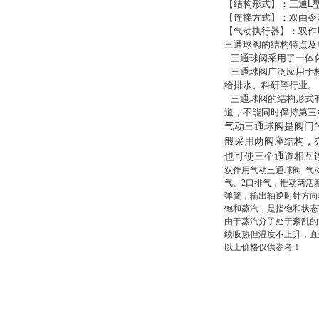
【结构形式】：三通
L
【连接方式】：双由令
【气动执行器】：双作
三通球阀的结构特点及
三通球阀采用了一体化
三通球阀广泛应用于核
给排水、科研等行业。
三通球阀的结构形式有
道，不能同时保持第三
气动三通球阀是阀门
般采用两阀座结构，
也可使三个通道相互
双作用气动三通球阀 气
气、2口排气，推动两活
弹簧，输出轴逆时针方向
饱和蒸汽，是指饱和状态
由于蒸汽分子处于紊乱的
续吸热但温度不上升，直
以上价格仅供参考！