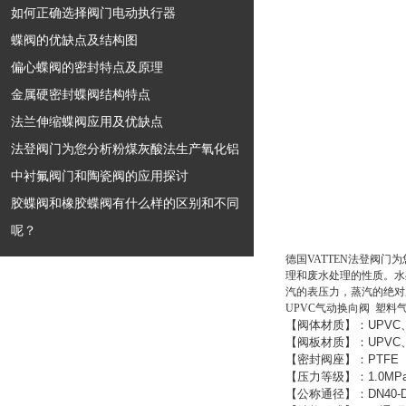
如何正确选择阀门电动执行器
蝶阀的优缺点及结构图
偏心蝶阀的密封特点及原理
金属硬密封蝶阀结构特点
法兰伸缩蝶阀应用及优缺点
法登阀门为您分析粉煤灰酸法生产氧化铝
中衬氟阀门和陶瓷阀的应用探讨
胶蝶阀和橡胶蝶阀有什么样的区别和不同
呢？
德国VATTEN法登阀门
理和废水处理的性质。水
汽的表压力，蒸汽的绝对
UPVC气动换向阀 塑料
【阀体材质】：
UPVC
【阀板材质】：
UPVC
【密封阀座】：
PTFE
【压力等级】：
1.0MP
【公称通径】：
DN40-