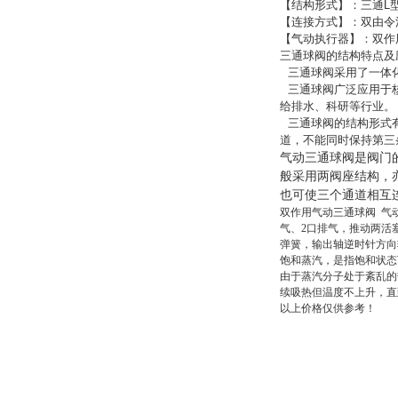
【结构形式】：三通
L
【连接方式】：双由令
【气动执行器】：双作
三通球阀的结构特点及
三通球阀采用了一体化
三通球阀广泛应用于核
给排水、科研等行业。
三通球阀的结构形式有
道，不能同时保持第三
气动三通球阀是阀门
般采用两阀座结构，
也可使三个通道相互
双作用气动三通球阀 气
气、2口排气，推动两活
弹簧，输出轴逆时针方向
饱和蒸汽，是指饱和状态
由于蒸汽分子处于紊乱的
续吸热但温度不上升，直
以上价格仅供参考！