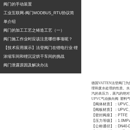
阀门的手动装置
工业互联网-阀门MODBUS_RTU协议简
单介绍
阀门的加工工艺之铸造工艺（一）
阀门施工作业时应该注意哪些事项呢？
【技术应用展示】法登阀门在锂电行业:锂
浓缩车间和锂沉淀烘干车间的挑战
阀门泄露原因及解决办法
德国VATTEN法登阀门
理和废水处理的性质。水
汽的表压力，蒸汽的绝对
UPVC气动换向阀 塑料
【阀体材质】：
UPVC
【阀板材质】：
UPVC
【密封阀座】：
PTFE
【压力等级】：
1.0MP
【公称通径】：
DN40-