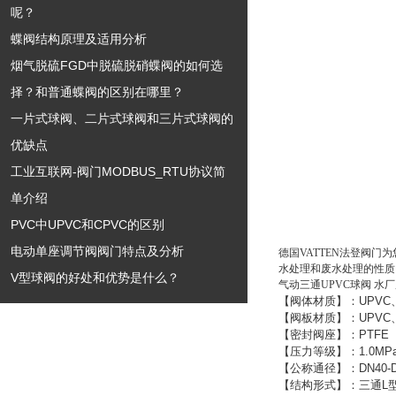
呢？
蝶阀结构原理及适用分析
烟气脱硫FGD中脱硫脱硝蝶阀的如何选
择？和普通蝶阀的区别在哪里？
一片式球阀、二片式球阀和三片式球阀的
优缺点
工业互联网-阀门MODBUS_RTU协议简
单介绍
PVC中UPVC和CPVC的区别
电动单座调节阀阀门特点及分析
德国VATTEN法登阀门
水处理和废水处理的性质
V型球阀的好处和优势是什么？
气动三通UPVC球阀 水
【阀体材质】：
UPVC
【阀板材质】：
UPVC
【密封阀座】：
PTFE
【压力等级】：
1.0MP
【公称通径】：
DN40-
【结构形式】：三通
L