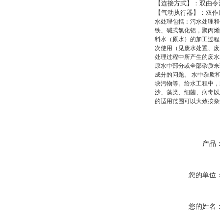
【连接方式】：双由令
【气动执行器】：双作
水处理包括：污水处理和
铁、碱式氯化铝，聚丙烯
料水（原水）的加工过程
次使用（见废水处置、废
处理过程中所产生的废水
原水中部分或全部杂质来
成分的问题。 水中杂质
块污物等。给水工程中，
沙、藻类、细菌、病毒以
的适用范围可以大致按杂
产品
您的单位
您的姓名