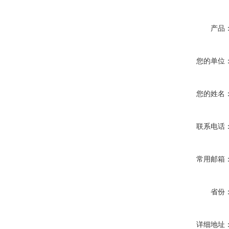
产品
您的单位
您的姓名
联系电话
常用邮箱
省份
详细地址