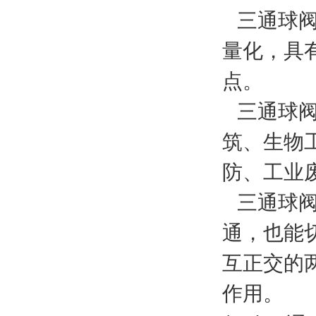
三通球阀
量化，具
点。
三通球阀
筑、生物
防、工业
三通球阀
通，也能
互正交的
作用。