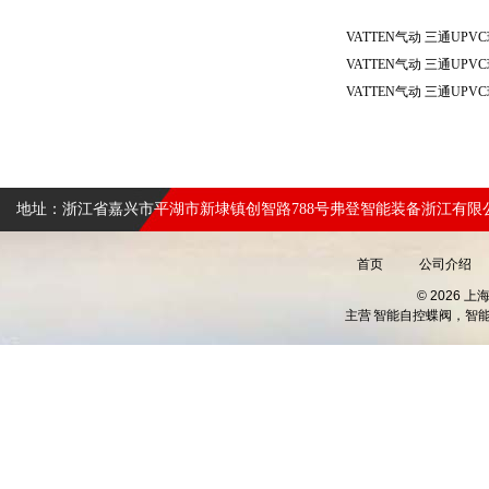
地址：浙江省嘉兴市平湖市新埭镇创智路788号弗登智能装备浙江有限
首页
公司介绍
© 2026 
主营
智能自控蝶阀，智