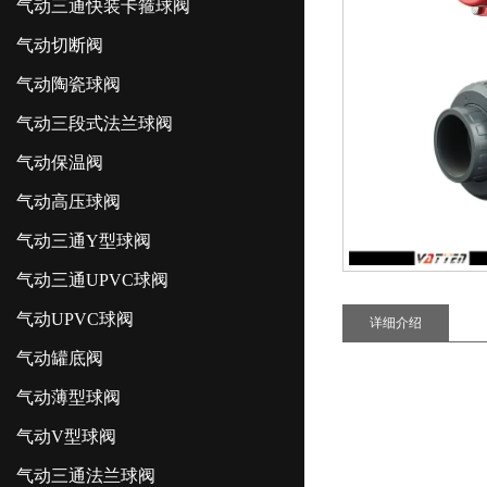
气动三通快装卡箍球阀
气动切断阀
气动陶瓷球阀
气动三段式法兰球阀
气动保温阀
气动高压球阀
气动三通Y型球阀
气动三通UPVC球阀
气动UPVC球阀
详细介绍
气动罐底阀
气动薄型球阀
气动V型球阀
气动三通法兰球阀