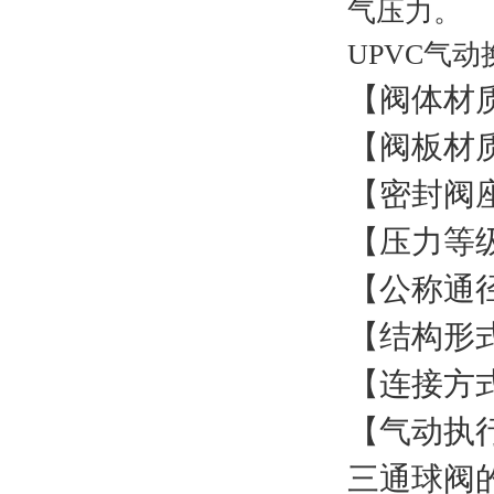
气压力。
UPVC气
【阀体材
【阀板材
【密封阀
【压力等
【公称通
【结构形
【连接方
【气动执
三通球阀