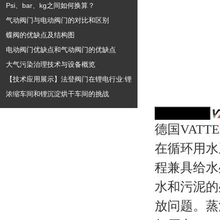
Psi、bar、kg之间如何换算？
气动阀门与电动阀门的对比和区别
蝶阀的优缺点及结构图
电动阀门优缺点和气动阀门的优缺点
大气污染治理技术与设备概览
【技术应用展示】法登阀门在锂电行业:锂
浓缩车间和锂沉淀烘干车间的挑战
德国VAT
在循环用水
程兼具给水
水和污泥的
放问题。蒸