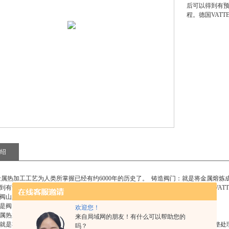
后可以得到有
程。德国VAT
绍
属热加工工艺为人类所掌握已经有约6000年的历史了。 铸造阀门：就是将金属熔
到有预定形状、尺寸和性能的阀门铸件，这就是铸造阀门的整个工艺过程。德国VATT
阀山东三通换向阀
是阀门制作的两个不同工艺。它们各自的含义是什么呢？
欢迎您！
属热加工工艺为人类所掌握已经有约
6000
年的历史了。
来自局域网的朋友！有什么可以帮助您的
就是将金属熔炼成符合要求的液体并浇注进规定的阀门模型里，经冷却凝固、清整处
吗？