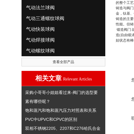
的整个工艺
气动法兰球阀
铸造与阀门
金，钛基、
气动三通螺纹球阀
铸造的主要
性能。但铸
气动快装球阀
锻造阀门:
造(自由锻
气动焊接球阀
始状态有棒
气动螺纹球阀
查看全部产品
相关文章
Relevant Articles
采购小哥哥小姐姐看过来-阀门的选型要
素有哪些呢？
饱和蒸汽和饱和蒸汽压力对照表和关系
PVC中UPVC和CPVC的区别
双相不锈钢2205、2207和C276哈氏合金