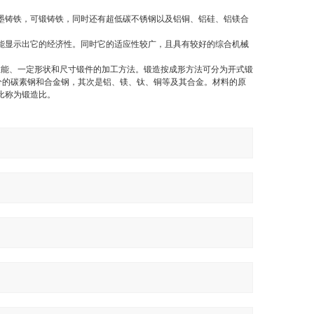
墨铸铁，可锻铸铁，同时还有超低碳不锈钢以及铝铜、铝硅、铝镁合
能显示出它的经济性。同时它的适应性较广，且具有较好的综合机械
性能、一定形状和尺寸锻件的加工方法。锻造按成形方法可分为开式锻
分的碳素钢和合金钢，其次是铝、镁、钛、铜等及其合金。材料的原
比称为锻造比。