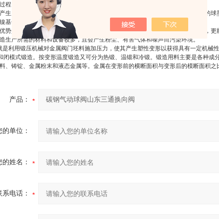
过程。
产生关系
是在20
世纪之后，铸造飞速发展，创造出了现在阀门产品仍经常使用到的球
镍基合金等铸造金属材料。
优势是，铸造生产的毛坯成本低廉，对于形状复杂、特别是具有复杂内腔的零件，更
造生产所需的材料和设备较多，且会产生粉尘、有害气体和噪声而污染环境。
就是利用锻压机械对金属阀门坯料施加压力，使其产生塑性变形以获得具有一定机械
)和闭模式锻造。按变形温度锻造又可分为热锻、温锻和冷锻。锻造用料主要是各种成
料、铸锭、金属粉末和液态金属等。金属在变形前的横断面积与变形后的模断面积之
产品：
您的单位：
您的姓名：
联系电话：