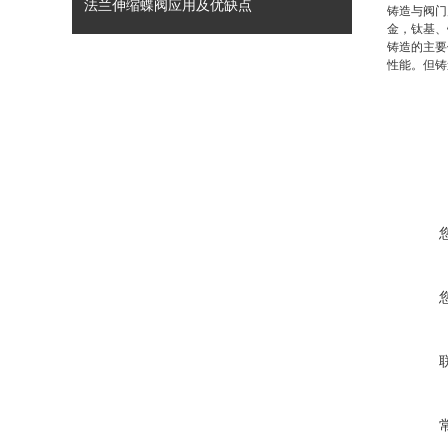
法兰伸缩蝶阀应用及优缺点
铸造与阀门
金，钛基、
铸造的主要
性能。但铸