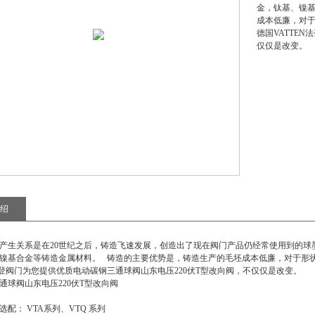
金，钛基、镍基
成本低廉，对
德国VATTE
仅仅是改变。
绍
产生关系是在20世纪之后，铸造飞速发展，创造出了现在阀门产品仍经常使用到的球
镍基合金等铸造金属材料。 铸造的主要优势是，铸造生产的毛坯成本低廉，对于形
N法登阀门为您提供优质
电动碳钢三通球阀山东电压220伏T型改向阀
，不仅仅是改变。
通球阀山东电压220伏T型改向阀
配： VTA系列、VTQ 系列