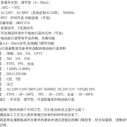
 普通开关型、调节型（4～20mA）
-30℃～+70℃
C220V、AC380V（其他定制AC24等） 50/60Hz
IP67、IP68可选 功能选项 （可选）
防爆等级：dⅡBT3/T4
 有源信号、S无源信号
 可在潮湿环境中干燥执行器内元件（可选）
 电动执行器带有手动开阀、关阀功能
 输入4～20mA信号,实现阀门调节功能
动执行器参数请另参考所选配的电动执行器资料.
：球阀、304、316、UPVC
：304、316、316L
：PTFE、PPL、合金
1.6MPa -6.4MPa
：DN15-DN300
】：L型、T型
】：法兰
C220V/110V/380V/24V 50/60HZ DC24V/12V +10%到-10%
PTFE：-30～180℃ 、PPL：-30～250℃、合金：-30～400℃
器】：开关型、调节型；可选防爆系列电动执行器
是阀门制作的两个不同工艺。它们各自的含义是什么呢？
属热加工工艺为人类所掌握已经有约
6000
年的历史了。
就是将金属熔炼成符合要求的液体并浇注进规定的阀门模型里，经冷却凝固、清整处
过程。