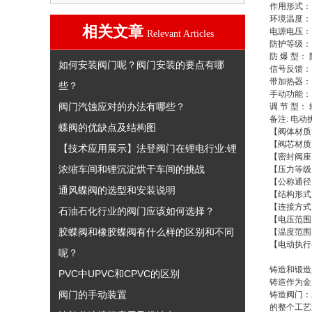
作用形式：
环境温度： 
相关文章
电源电压： A
Relevant Articles
防护等级： 
防 爆 型： 
如何安装阀门呢？阀门安装的要点有哪
信号反馈：
带加热器：
些？
手动功能：
阀门汽蚀应对的办法有哪些？
调 节 型：
备注: 电
蝶阀的优缺点及结构图
【阀体材质】
【阀芯材质】
【技术应用展示】法登阀门在锂电行业:锂
【密封阀座】
浓缩车间和锂沉淀烘干车间的挑战
【压力等级】：
【公称通径】
通风蝶阀的选型和安装说明
【结构形式
【连接方式
石油石化行业的阀门应该如何选择？
【电压范围】：A
胶蝶阀和橡胶蝶阀有什么样的区别和不同
【温度范围】：
【电动执行
呢？
铸造和锻造
PVC中UPVC和CPVC的区别
铸造作为金
阀门的手动装置
铸造阀门
：
的整个工艺