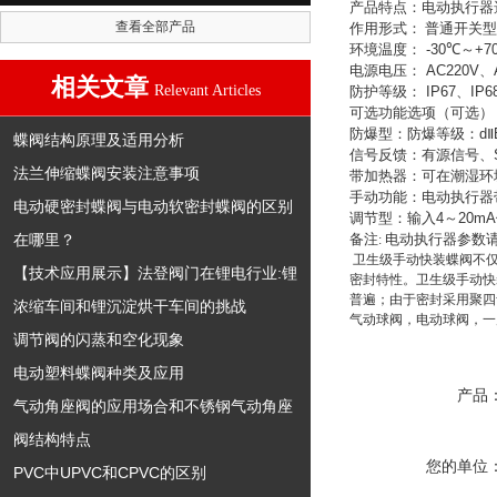
产品特点：电动执行器
查看全部产品
作用形式：
普通开关型
环境温度：
-30
℃
～
+7
电源电压：
AC220V
、
相关文章
Relevant Articles
防护等级：
IP67
、
IP6
可选功能选项（可选）
防爆型：防爆等级：
d
Ⅱ
蝶阀结构原理及适用分析
信号反馈：有源信号、
法兰伸缩蝶阀安装注意事项
带加热器：可在潮湿环
手动功能：电动执行器
电动硬密封蝶阀与电动软密封蝶阀的区别
调节型：输入
4
～
20mA
在哪里？
备注
电动执行器参数
:
卫生级手动快装蝶阀不仅
【技术应用展示】法登阀门在锂电行业:锂
密封特性。卫生级手动快
普遍；由于密封采用聚四
浓缩车间和锂沉淀烘干车间的挑战
气动球阀，电动球阀，一
调节阀的闪蒸和空化现象
电动塑料蝶阀种类及应用
产品
气动角座阀的应用场合和不锈钢气动角座
阀结构特点
您的单位
PVC中UPVC和CPVC的区别