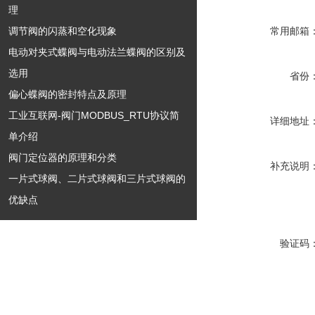
理
调节阀的闪蒸和空化现象
常用邮箱
电动对夹式蝶阀与电动法兰蝶阀的区别及
选用
省份
偏心蝶阀的密封特点及原理
工业互联网-阀门MODBUS_RTU协议简
详细地址
单介绍
阀门定位器的原理和分类
补充说明
一片式球阀、二片式球阀和三片式球阀的
优缺点
验证码