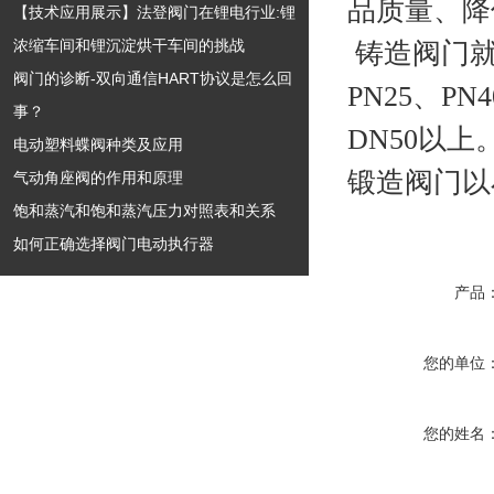
品质量、
【技术应用展示】法登阀门在锂电行业:锂
浓缩车间和锂沉淀烘干车间的挑战
铸造阀门就
阀门的诊断-双向通信HART协议是怎么回
PN25、P
事？
DN50以
电动塑料蝶阀种类及应用
锻造阀门以
气动角座阀的作用和原理
饱和蒸汽和饱和蒸汽压力对照表和关系
如何正确选择阀门电动执行器
产品
您的单位
您的姓名