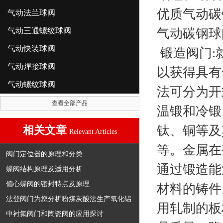
优质
气动碳
气动法兰球阀
气动三通螺纹球阀
气动碳钢球
气动快装球阀
锻造阀门:
气动焊接球阀
以获得具有
气动螺纹球阀
法可分为开
查看全部产品
温锻和冷锻
钛、铜等及
相关文章
Relevant Articles
等。金属在
阀门定位器的原理和分类
通过锻造能
蝶阀结构原理及适用分析
偏心蝶阀的密封特点及原理
材料的铸件
法登阀门为您分析粉煤灰酸法生产氧化铝
用轧制的板
中衬氟阀门和陶瓷阀的应用探讨