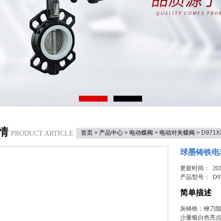
情
首页
>
产品中心
>
电动蝶阀
>
电动对夹蝶阀
> D97
PRODUCT ARTICLE
球墨铸铁电
更新时间： 2026
产品型号：
D9
简单描述
灰铸铁：锉刀阻
少量银白色亮