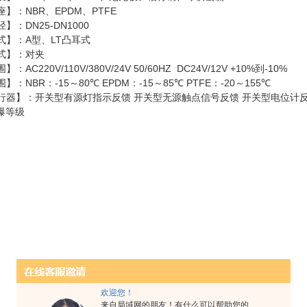
NBR
EPDM
PTFE
座】：
、
、
DN25-DN1000
径】：
A
LT
式】：
型、
凸耳式
式】：对夹
AC220V/110V/380V/24V 50/60HZ DC24V/12V +10%
-10%
围】：
到
NBR
-15
80
EPDM
-15
85
PTFE
-20
155
围】：
：
～
℃
：
～
℃
：
～
℃
行器】：开关型有源灯指示反馈 开关型无源触点信号反馈 开关型电位计反
爆等级
欢迎您！
来自局域网的朋友！有什么可以帮助您的