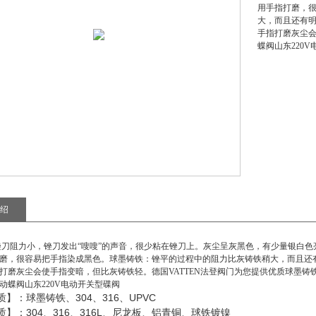
用手指打磨，
大，而且还有明
手指打磨灰尘
蝶阀山东220
绍
刀阻力小，锉刀发出“嗖嗖”的声音，很少粘在锉刀上。灰尘呈灰黑色，有少量银白
磨，很容易把手指染成黑色。球墨铸铁：锉平的过程中的阻力比灰铸铁稍大，而且还有
打磨灰尘会使手指变暗，但比灰铸铁轻。德国VATTEN法登阀门为您提供优质
球墨铸铁
动蝶阀山东220V电动开关型碟阀
304
316
UPVC
质】：球墨铸铁、
、
、
304
316
316L
质】：
、
、
、尼龙板、铝青铜、球铁镀镍