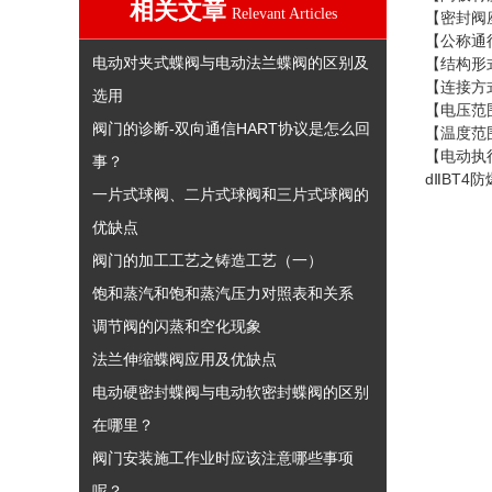
相关文章
Relevant Articles
【密封阀
【公称通
电动对夹式蝶阀与电动法兰蝶阀的区别及
【结构形
【连接方
选用
【电压范
阀门的诊断-双向通信HART协议是怎么回
【温度范
【电动执
事？
d
BT4
Ⅱ
防
一片式球阀、二片式球阀和三片式球阀的
优缺点
阀门的加工工艺之铸造工艺（一）
饱和蒸汽和饱和蒸汽压力对照表和关系
调节阀的闪蒸和空化现象
法兰伸缩蝶阀应用及优缺点
电动硬密封蝶阀与电动软密封蝶阀的区别
在哪里？
阀门安装施工作业时应该注意哪些事项
呢？