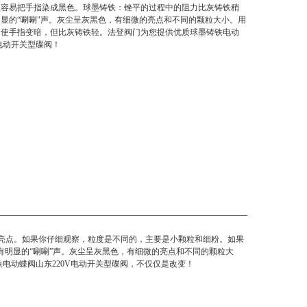
很容易把手指染成黑色。球墨铸铁：锉平的过程中的阻力比灰铸铁稍
显的“唰唰"声。灰尘呈灰黑色，有细微的亮点和不同的颗粒大小。用
会使手指变暗，但比灰铸铁轻。法登阀门为您提供优质球墨铸铁电动
V电动开关型碟阀！
色亮点。如果你仔细观察，粒度是不同的，主要是小颗粒和细粉。如果
明显的“唰唰”声。灰尘呈灰黑色，有细微的亮点和不同的颗粒大
电动蝶阀山东220V电动开关型碟阀
，不仅仅是改变！