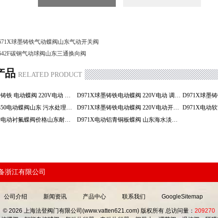
671X球墨铸铁气动蝶阀山东气动开关阀
642F碳钢气动球阀山东三通换向阀
产品
RELATED PRODUCT
D971X球墨铸铁 电动蝶阀 220V电动 调节碟阀
D971X球墨铸铁电动蝶阀 220V电动 调节碟阀
D971XDN350电动蝶阀山东 污水处理开关型球铁蝶阀
D971X球墨铸铁电动蝶阀 220V电动开关型碟阀
D971X220v电动衬氟蝶阀价格山东耐酸碱防腐蚀蝶阀
D971X电动铝青铜板蝶阀 山东海水淡化防腐蚀蝶阀
装备浙江有限公司
公司介绍
新闻资讯
产品中心
联系我们
GoogleSitemap
© 2026 上海法登阀门有限公司(www.vatten621.com) 版权所有 总访问量：
209270