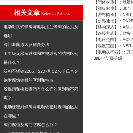
【阀体材质】：球墨
304
【阀板材质】：
相关文章
Relevant Articles
NBR
【密封阀座】：
DN25
【公称通径】：
电动对夹式蝶阀与电动法兰蝶阀的区别及
A
【结构形式】：
型
【连接方式】：对夹
选用
AC22
【电压范围】：
阀门泄露原因及解决办法
NBR
【温度范围】：
【电动执行器】：开
卫生级无滞留球阀和常规球阀的结构区别
d
BT4
Ⅱ
防爆等级
是什么？
双相不锈钢2205、2207和C276哈氏合金
钢耐腐蚀钢材的区别和特点
胶蝶阀和橡胶蝶阀有什么样的区别和不同
呢？
电动硬密封蝶阀与电动软密封蝶阀的区别
在哪里？
阀门腐蚀及阀门防腐怎么办？