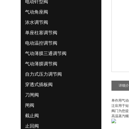
电动针型阀
气动角座阀
浓水调节阀
单座柱塞调节阀
电动温控调节阀
气动薄膜三通调节阀
气动薄膜调节阀
自力式压力调节阀
穿透式插板阀
详细介
刀闸阀
单作用气动
闸阀
泛应用于短
阀门为您提
截止阀
高温蒸汽螺
止回阀