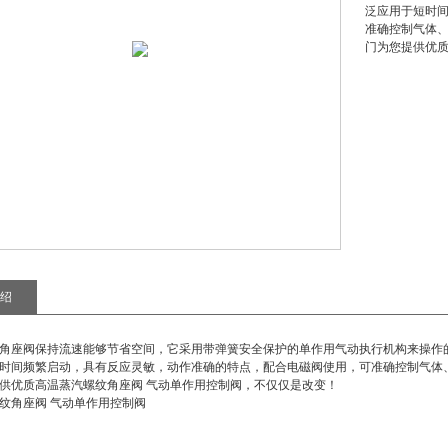
泛应用于短时
准确控制气体、
门为您提供优质
绍
角座阀保持流速能够节省空间，它采用带弹簧安全保护的单作用气动执行机构来操作
时间频繁启动，具有反应灵敏，动作准确的特点，配合电磁阀使用，可准确控制气体、
供优质高温
蒸汽螺纹角座阀 气动单作用控制阀
，不仅仅是改变！
纹角座阀 气动单作用控制阀