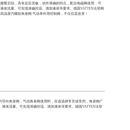
间频繁启动，具有反应灵敏，动作准确的特点，配合电磁阀使用，可
液体流量。可实现准确控温、滴加液体等要求。德国VATTEN法登阀
高温蒸汽螺纹角座阀 气动单作用控制阀，不仅仅是改变！
的导向角座阀，气动角座阀使用时，应该选择常开或常闭，角座阀广
液体流量。可实现准确控温、滴加液体等要求。德国VATTEN法登