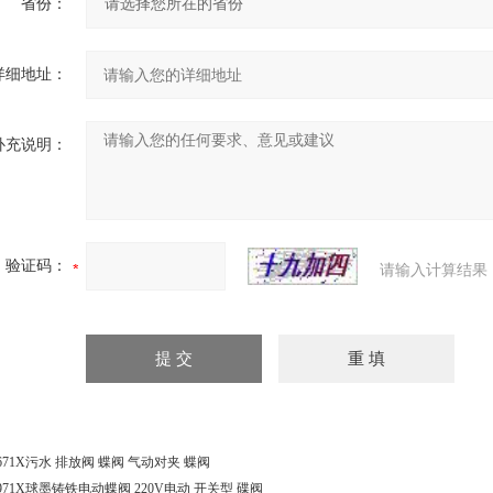
省份：
详细地址：
补充说明：
验证码：
请输入计算结果
671X污水 排放阀 蝶阀 气动对夹 蝶阀
971X球墨铸铁电动蝶阀 220V电动 开关型 碟阀