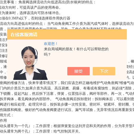
注意事项： 角座阀选择流动方向低进高出(防水锤)时的特点：
流动方向时，可提高该产品的使用寿命。
质为液体时，选择该流向可防水锤冲击。
力须在0.3MPa以下，否则须选择双作用执行器
流动方向高进低出时的特点： 当气动角座阀工作介质为蒸汽或气体时，选择该流动方
质，从而对产品使用寿命有一定影响，另外，工作介质为液体时不防水锤冲击。
安装与维修： 角座阀须遵守适用的安全规范
清洁无污染。
欢迎您！
要安装，但使角座阀执行机构朝上。注意流向。
来自局域网的朋友！有什么可以帮助您的
门注意对准管道，只有在用户特殊要求时才取下执行机构。
吗？
维修该角阀之前先切断流体和控制气源并降低管道系统中的压力。
领域： 气动角座阀广泛用于啤酒，纺织印染和漂白，制药及医疗设备，食品加工，
，液体，中性气体，水蒸汽，轻微腐蚀性气体及液体，与其他阀门相比，具有投资经
中，气动角座阀发挥着重要作用，对其使用不仅要有较好的技术水平，而且要有较高
维修、保养要有科学的态度，使气动角座阀的维修工作达到应有的效果和应用目的。
座阀的维修方法，快来学通常情况下，我们应该怎样正确地维护气动角座阀?维修气
门内的介质压力;如果介质为高温、高压易燃、易爆、有毒或有腐蚀性，则必须*清除
下锁圈，提起汽缸，然后拆下活塞，弹簧，位置指示器，阀杆等部件。再一次，气动角
拆开阀体，看见阀体的内部部件。 气动角座阀后拆卸密封：拆卸阀体后，可以看到
阀进行相应处理。处理完毕后，按拆装步骤一次性安装。密封环、锁紧环、密封圈、
伤隔膜和阀座。修好的气动角座阀要进行试压、漏气等试验，无异常情况后再重新安
用方式：
作用
动头通常为一个孔）；工作原理；根据弹簧复位达到开启和关闭的作用，分为常开型
动头通常为两个孔）；工作原理：给气控制其开关。