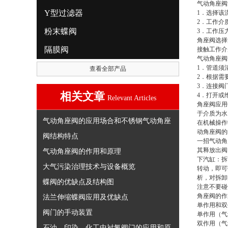
气动角座阀
Y型过滤器
1．选择该
2．工作介
粉末蝶阀
3．工作压
角座阀选择
隔膜阀
接触工作介
气动角座阀
1．管道须
查看全部产品
2．根据需
3．连接阀
相关文章
4．打开或
Relevant Articles
角座阀应用
于介质为水
气动角座阀的应用场合和不锈钢气动角座
在机械操作
动角座阀的
阀结构特点
一招气动角
其释放出阀
气动角座阀的作用和原理
下汽缸：拆
大气污染治理技术与设备概览
转动，即可
析，对拆卸
蝶阀的优缺点及结构图
注意不要碰
角座阀的作
法兰伸缩蝶阀应用及优缺点
单作用和双
阀门的手动装置
单作用（气
双作用（气
石油、印染、化工中衬氟阀门的应用和原