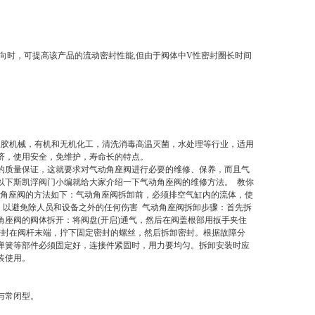
向时，可提高该产品的流动密封性能,但由于阀体中V性密封圈长时间
橡胶机械，有机和无机化工，清洗消毒高温灭菌，水处理等行业，适用
济，使用安全，免维护，寿命长的特点。
的质量保证，这就要求对气动角座阀进行必要的维修、保养，而且气
以下斯凯浮阀门小编就给大家介绍一下气动角座阀的维修方法。 教你
动角座阀的方法如下：气动角座阀拆卸前，必须排空气缸内的流体，使
，以避免除人员和设备之外的任何伤害 气动角座阀拆卸步骤：首先拆
座阀的阀体拆开：将阀盘(开启)通气，然后在阀盖根部用扳手夹住
密封在阀杆末端，拧下固定密封的螺丝，然后拆卸密封。根据故障分
弹簧等部件必须固定好，连接件紧固时，用力要均匀。拆卸安装时应
装使用。
与常闭型。