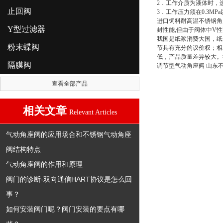
2．工作介质为液体时，
止回阀
3．工作压力须在0.3M
进口饲料耐高温不锈钢角
Y型过滤器
封性能,但由于阀体中V
我国是纸浆消费大国，纸
粉末蝶阀
节具有充分的议价权；相
低，产品质量差异较大。德
隔膜阀
调节型气动角座阀 山东
查看全部产品
相关文章
Relevant Articles
气动角座阀的应用场合和不锈钢气动角座
阀结构特点
气动角座阀的作用和原理
阀门的诊断-双向通信HART协议是怎么回
事？
如何安装阀门呢？阀门安装的要点有哪