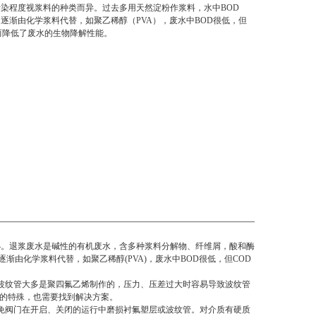
染程度视浆料的种类而异。过去多用天然淀粉作浆料，水中BOD
逐渐由化学浆料代替，如聚乙稀醇（PVA），废水中BOD很低，但
而降低了废水的生物降解性能。
小。退浆废水是碱性的有机废水，含多种浆料分解物、纤维屑，酸和酶
由化学浆料代替，如聚乙稀醇(PVA)，废水中BOD很低，但COD
波纹管大多是聚四氟乙烯制作的，压力、压差过大时容易导致波纹管
工况的特殊，也需要找到解决方案。
免阀门在开启、关闭的运行中磨损衬氟塑层或波纹管。对介质有硬质