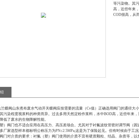
等污染物。其污
高，近些年来，
COD很高，从
绍
动法兰蝶阀山东煮布废水气动开关蝶阀
应按需要的流量（Cv值）正确选用阀门的通径大
其污染程度视浆料的种类而异。过去多用天然淀粉作浆料，水中BOD高，近些年来，逐渐
降低了废水的生物降解性能。
塑）阀门也不适合应用在高压力、高压差场合。尤其对于衬氟波纹管密封调节阀（因
多厂家选型样本都标明公称压力为PN≤2.5MPa,这是为了保险起见。但有时候由于
阀门对介质的要求：衬氟（塑）阀门使用的介质不宜有硬质颗粒、结晶、杂质等，以