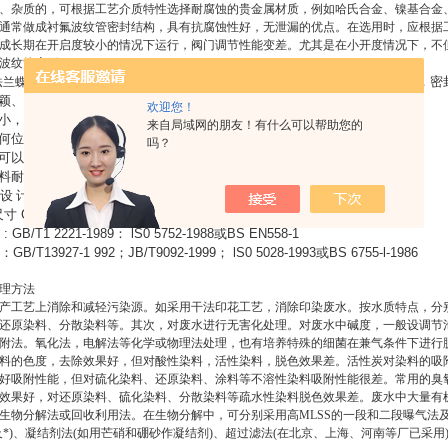
、杂质的，可根据工艺介质特性选择耐腐蚀的贵金属材质，例如哈氏合金、镍基合金
通常做成衬氟波纹管密封结构，具有抗腐蚀性好，无泄漏的优点。在选用时，应根据工
成长期在开启度较小的情况下运行，阀门调节性能变差。尤其是在小开度情况下，不
波纹管变形。
软密封蝶阀，法兰连接方式，因其耐压高，密
动法兰蝶阀山东煮布废水气动开关蝶阀
颖、合理，结构*，重量轻，启闭迅速。
欢迎您！
小，操作方便，省力灵巧。
来自局域网的朋友！有什么可以帮助您的
何位置安装、维修方便。
吗？
可以更换，密封性能可靠达到双向密封零泄漏。
料耐老化、耐腐蚀，使用寿命长等特点。
设
计
标
准：
GB/T12238-1989
；
lS0 10631-1994
或
BS EN593-1998
尺寸
GB/T17241
．
6-1998
：
IS0 7005-2
或
BSEN 1092-2002
: GB/T1 2221-1989
：
lS0 5752-1988
或
BS EN558-1
：
GB/T13927-1 992
；
JB/T9092-1999
；
lS0 5028-1993
或
BS 6755-l-1986
理方法
产工艺上消除和减轻污染源。如采用干法印花工艺，消除印染废水。按水质特点，分
还原染料、分散染料等。其次，对废水进行无害化处理。对废水中碱度，一般设调节
附法。氧化法，电解法等化学或物理法处理，也有培养特殊的细菌在兼气条件下进行
料的色度，去除效果好，但对酸性染料，活性染料，脱色效果差。活性炭对染料的吸
好吸附性能，但对硫化染料、还原染料、涂料等不溶性染料吸附性能很差。常用的臭
效果好，对还原染料、硫化染料、分散染料等疏水性染料脱色效果差。废水中大量有机
生物分解法或回收利用法。在生物分解中，可分别采用高MLSS的一段和二段曝气法
及*)、凝结剂法(如用芒硝和硼砂作凝结剂)、超过滤法(在北京、上海、河南等厂已采用