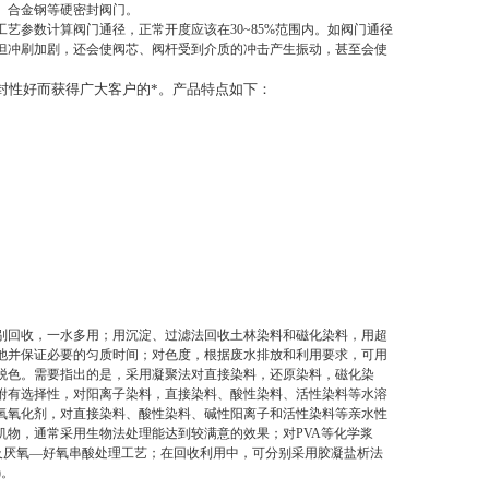
、合金钢等硬密封阀门。
艺参数计算阀门通径，正常开度应该在30~85%范围内。如阀门通径
但冲刷加剧，还会使阀芯、阀杆受到介质的冲击产生振动，甚至会使
封性好而获得广大客户的*。产品特点如下：
别回收，一水多用；用沉淀、过滤法回收土林染料和磁化染料，用超
池并保证必要的匀质时间；对色度，根据废水排放和利用要求，可用
脱色。需要指出的是，采用凝聚法对直接染料，还原染料，磁化染
附有选择性，对阳离子染料，直接染料、酸性染料、活性染料等水溶
氧氧化剂，对直接染料、酸性染料、碱性阳离子和活性染料等亲水性
物，通常采用生物法处理能达到较满意的效果；对PVA等化学浆
及厌氧—好氧串酸处理工艺；在回收利用中，可分别采用胶凝盐析法
)。