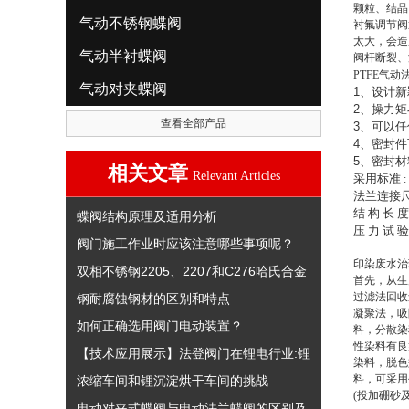
颗粒、结晶
气动不锈钢蝶阀
衬氟调节阀
太大，会造
气动半衬蝶阀
阀杆断裂、
PTFE气
气动对夹蝶阀
1
、设计新
2
、操力矩
查看全部产品
3
、可以任
4
、密封件
5
、密封材
相关文章
Relevant Articles
采用标准
:
法兰连接
结
构
长
度
蝶阀结构原理及适用分析
压
力
试
验
阀门施工作业时应该注意哪些事项呢？
印染废水治
双相不锈钢2205、2207和C276哈氏合金
首先，从生
过滤法回收
钢耐腐蚀钢材的区别和特点
凝聚法，吸
如何正确选用阀门电动装置？
料，分散染
性染料有良
【技术应用展示】法登阀门在锂电行业:锂
染料，脱色
料，可采用
浓缩车间和锂沉淀烘干车间的挑战
(投加硼砂
电动对夹式蝶阀与电动法兰蝶阀的区别及