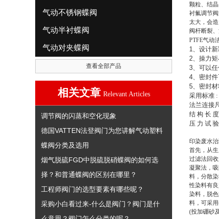
颗粒、结晶
气动不锈钢蝶阀
衬氟调节阀
太大，会造
气动半衬蝶阀
阀杆断裂、
PTFE气
气动对夹蝶阀
1
、设计新
2
、操力矩
查看全部产品
3
、可以任
4
、密封件
5
、密封材
相关文章
Relevant Articles
采用标准
:
法兰连接
结
构
长
度
调节阀的闪蒸和空化现象
压
力
试
验
德国VATTEN法登阀门为您讲解气动塑料
印染废水治
蝶阀分类及选用
首先，从生
过滤法回收
烟气脱硫FGD中脱硫脱硝蝶阀的如何选
凝聚法，吸
择？和普通蝶阀的区别在哪里？
料，分散染
性染料有良
工程师阀门的选型要素有哪些呢？
染料，脱色
料，可采用
采购小白看过来-什么是阀门？阀门是什
(投加硼砂
么意思？阀门怎么分类的呢？