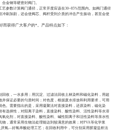
、合金钢等硬密封阀门。
艺参数计算阀门通径，正常开度应该在30~85%范围内。如阀门通径
但冲刷加剧，还会使阀芯、阀杆受到介质的冲击产生振动，甚至会使
好而获得广大客户的*。产品特点如下：
别回收，一水多用；用沉淀、过滤法回收土林染料和磁化染料，用超
池并保证必要的匀质时间；对色度，根据废水排放和利用要求，可用
脱色。需要指出的是，采用凝聚法对直接染料，还原染料，磁化染
附有选择性，对阳离子染料，直接染料、酸性染料、活性染料等水溶
氧氧化剂，对直接染料、酸性染料、碱性阳离子和活性染料等亲水性
物，通常采用生物法处理能达到较满意的效果；对PVA等化学浆
及厌氧—好氧串酸处理工艺；在回收利用中，可分别采用胶凝盐析法