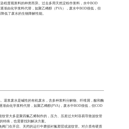
染程度视浆料的种类而异。过去多用天然淀粉作浆料，水中BOD
逐渐由化学浆料代替，如聚乙稀醇（PVA），废水中BOD很低，但
而降低了废水的生物降解性能。
小。退浆废水是碱性的有机废水，含多种浆料分解物、纤维屑，酸和酶
由化学浆料代替，如聚乙稀醇(PVA)，废水中BOD很低，但COD
波纹管大多是聚四氟乙烯制作的，压力、压差过大时容易导致波纹管
工况的特殊，也需要找到解决方案。
免阀门在开启、关闭的运行中磨损衬氟塑层或波纹管。对介质有硬质