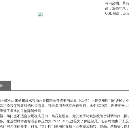
等污染物。其污
高，近些年来，
COD很高，从
绍
动法兰蝶阀山东煮布废水气动开关蝶阀
应按需要的流量（Cv值）正确选用阀门的通径大
其污染程度视浆料的种类而异。过去多用天然淀粉作浆料，水中BOD高，近些年来，逐渐
降低了废水的生物降解性能。
塑）阀门也不适合应用在高压力、高压差场合。尤其对于衬氟波纹管密封调节阀（因
多厂家选型样本都标明公称压力为PN≤2.5MPa,这是为了保险起见。但有时候由于
阀门对介质的要求：衬氟（塑）阀门使用的介质不宜有硬质颗粒、结晶、杂质等，以