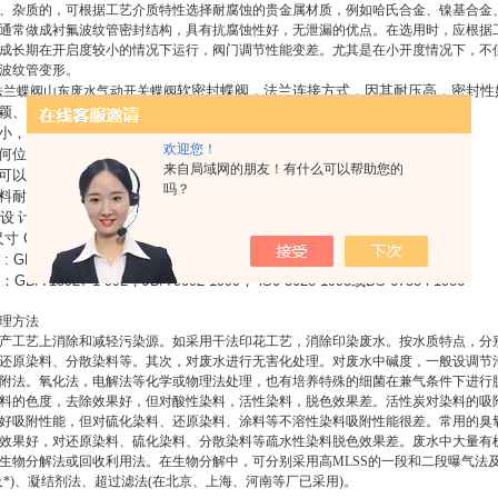
、杂质的，可根据工艺介质特性选择耐腐蚀的贵金属材质，例如哈氏合金、镍基合金
通常做成衬氟波纹管密封结构，具有抗腐蚀性好，无泄漏的优点。在选用时，应根据工
成长期在开启度较小的情况下运行，阀门调节性能变差。尤其是在小开度情况下，不
波纹管变形。
软密封蝶阀，法兰连接方式，因其耐压高，密封性
动法兰蝶阀山东废水气动开关蝶阀
颖、合理，结构*，重量轻，启闭迅速。
小，操作方便，省力灵巧。
欢迎您！
何位置安装、维修方便。
来自局域网的朋友！有什么可以帮助您的
可以更换，密封性能可靠达到双向密封零泄漏。
吗？
料耐老化、耐腐蚀，使用寿命长等特点。
设
计
标
准：
GB/T12238-1989
；
lS0 10631-1994
或
BS EN593-1998
尺寸
GB/T17241
．
6-1998
：
IS0 7005-2
或
BSEN 1092-2002
: GB/T1 2221-1989
：
lS0 5752-1988
或
BS EN558-1
：
GB/T13927-1 992
；
JB/T9092-1999
；
lS0 5028-1993
或
BS 6755-l-1986
理方法
产工艺上消除和减轻污染源。如采用干法印花工艺，消除印染废水。按水质特点，分
还原染料、分散染料等。其次，对废水进行无害化处理。对废水中碱度，一般设调节
附法。氧化法，电解法等化学或物理法处理，也有培养特殊的细菌在兼气条件下进行
料的色度，去除效果好，但对酸性染料，活性染料，脱色效果差。活性炭对染料的吸
好吸附性能，但对硫化染料、还原染料、涂料等不溶性染料吸附性能很差。常用的臭
效果好，对还原染料、硫化染料、分散染料等疏水性染料脱色效果差。废水中大量有机
生物分解法或回收利用法。在生物分解中，可分别采用高MLSS的一段和二段曝气法
及*)、凝结剂法、超过滤法(在北京、上海、河南等厂已采用)。