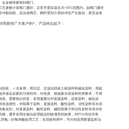
、合金钢等硬密封阀门。
艺参数计算阀门通径，正常开度应该在30~85%范围内。如阀门通径
但冲刷加剧，还会使阀芯、阀杆受到介质的冲击产生振动，甚至会使
好而获得广大客户的*。产品特点如下：
别回收，一水多用；用沉淀、过滤法回收土林染料和磁化染料，用超
池并保证必要的匀质时间；对色度，根据废水排放和利用要求，可用
脱色。需要指出的是，采用凝聚法对直接染料，还原染料，磁化染
附有选择性，对阳离子染料，直接染料、酸性染料、活性染料等水溶
氧氧化剂，对直接染料、酸性染料、碱性阳离子和活性染料等亲水性
物，通常采用生物法处理能达到较满意的效果；对PVA等化学浆
及厌氧—好氧串酸处理工艺；在回收利用中，可分别采用胶凝盐析法