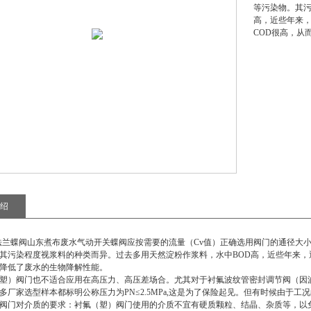
等污染物。其污
高，近些年来，
COD很高，从
绍
动法兰蝶阀山东煮布废水气动开关蝶阀
应按需要的流量（Cv值）正确选用阀门的通径大
其污染程度视浆料的种类而异。过去多用天然淀粉作浆料，水中BOD高，近些年来，逐渐
降低了废水的生物降解性能。
塑）阀门也不适合应用在高压力、高压差场合。尤其对于衬氟波纹管密封调节阀（因
多厂家选型样本都标明公称压力为PN≤2.5MPa,这是为了保险起见。但有时候由于
阀门对介质的要求：衬氟（塑）阀门使用的介质不宜有硬质颗粒、结晶、杂质等，以