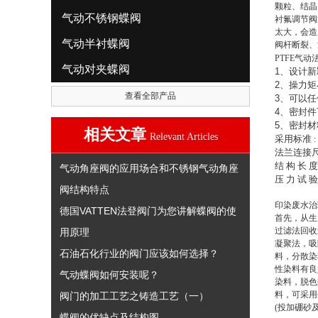
颗粒、结晶
气动不锈钢蝶阀
衬氟调节阀
太大，会造
气动半衬蝶阀
阀杆断裂、
PTFE气
气动对夹蝶阀
1
、设计新
2
、操力矩
查看全部产品
3
、可以任
4
、密封件
5
、密封材
相关文章
Relevant Articles
采用标准
:
法兰连接
结
构
长
度
气动角座阀的应用场合和不锈钢气动角座
压
力
试
验
阀结构特点
印染废水治
德国VATTEN法登阀门为您讲解蝶阀的使
首先，从生
过滤法回收
用原理
凝聚法，吸
石油石化行业的阀门应该如何选择？
料，分散染
性染料有良
气动蝶阀如何安装呢？
染料，脱色
料，可采用
阀门的加工工艺之铸造工艺（一）
(投加硼砂
蝶阀的优缺点及结构图