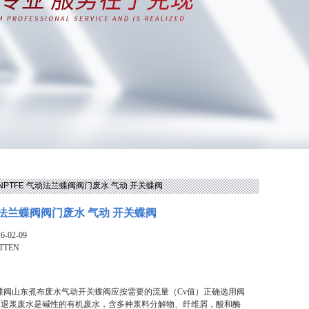
TENPTFE 气动法兰蝶阀阀门废水 气动 开关蝶阀
动法兰蝶阀阀门废水 气动 开关蝶阀
-02-09
TTEN
兰蝶阀山东煮布废水气动开关蝶阀应按需要的流量（Cv值）正确选用阀
。退浆废水是碱性的有机废水，含多种浆料分解物、纤维屑，酸和酶