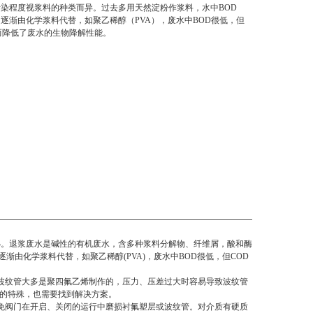
染程度视浆料的种类而异。过去多用天然淀粉作浆料，水中BOD
逐渐由化学浆料代替，如聚乙稀醇（PVA），废水中BOD很低，但
而降低了废水的生物降解性能。
小。退浆废水是碱性的有机废水，含多种浆料分解物、纤维屑，酸和酶
由化学浆料代替，如聚乙稀醇(PVA)，废水中BOD很低，但COD
波纹管大多是聚四氟乙烯制作的，压力、压差过大时容易导致波纹管
工况的特殊，也需要找到解决方案。
免阀门在开启、关闭的运行中磨损衬氟塑层或波纹管。对介质有硬质