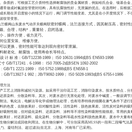
、杂质的，可根据工艺介质特性选择耐腐蚀的贵金属材质，例如哈氏合金、镍基合金
通常做成衬氟波纹管密封结构，具有抗腐蚀性好，无泄漏的优点。在选用时，应根据工
成长期在开启度较小的情况下运行，阀门调节性能变差。尤其是在小开度情况下，不
波纹管变形。
软密封蝶阀，法兰连接方式，因其耐压高，密封性
动法兰蝶阀山东废水气动开关蝶阀
颖、合理，结构*，重量轻，启闭迅速。
小，操作方便，省力灵巧。
何位置安装、维修方便。
可以更换，密封性能可靠达到双向密封零泄漏。
料耐老化、耐腐蚀，使用寿命长等特点。
设
计
标
准：
GB/T12238-1989
；
lS0 10631-1994
或
BS EN593-1998
尺寸
GB/T17241
．
6-1998
：
IS0 7005-2
或
BSEN 1092-2002
: GB/T1 2221-1989
：
lS0 5752-1988
或
BS EN558-1
：
GB/T13927-1 992
；
JB/T9092-1999
；
lS0 5028-1993
或
BS 6755-l-1986
理方法
产工艺上消除和减轻污染源。如采用干法印花工艺，消除印染废水。按水质特点，分
还原染料、分散染料等。其次，对废水进行无害化处理。对废水中碱度，一般设调节
附法。氧化法，电解法等化学或物理法处理，也有培养特殊的细菌在兼气条件下进行
料的色度，去除效果好，但对酸性染料，活性染料，脱色效果差。活性炭对染料的吸
好吸附性能，但对硫化染料、还原染料、涂料等不溶性染料吸附性能很差。常用的臭
效果好，对还原染料、硫化染料、分散染料等疏水性染料脱色效果差。废水中大量有机
生物分解法或回收利用法。在生物分解中，可分别采用高MLSS的一段和二段曝气法
及*)、凝结剂法、超过滤法(在北京、上海、河南等厂已采用)。