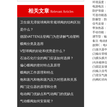
环境温度： 
电源电压： A
相关文章
防护等级： I
Relevant Articles
可选功能选
防爆型：防爆
卫生级无滞留球阀和常规球阀的结构区别
信号反馈：
带加热器：
是什么？
手动功能：
德国VATTEN法登阀门为您讲解气动塑料
调节型：输
备注: 电
蝶阀分类及选用
故障C：电
(1)放大
V型球阀的好处和优势是什么？
(2)输出
石油石化行业的阀门应该如何选择？
(3)膜头
(4)永磁
偏心蝶阀的密封特点及原理
(5)固定
(6)输入
蝶阀的工作原理和特点
(7)背压
饱和蒸汽和饱和蒸汽压力对照表和关系
(8)阀杠
阀门定位器的原理和分类
电动阀门优缺点和气动阀门的优缺点
气动蝶阀如何安装呢？