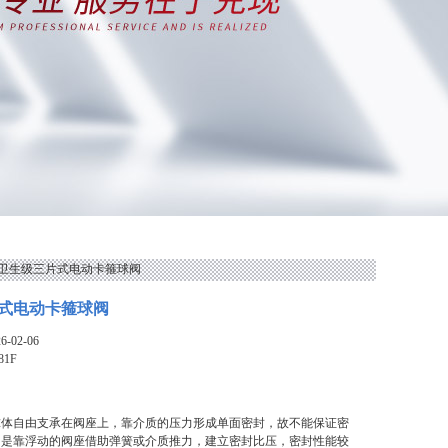
1F卫生级三片式电动卡箍球阀
式电动卡箍球阀
-02-06
81F
球体自由支承在阀座上，靠介质的压力形成单面密封，故不能保证密
阀是靠浮动的阀座借助弹簧或介质推力，建立密封比压，密封性能较