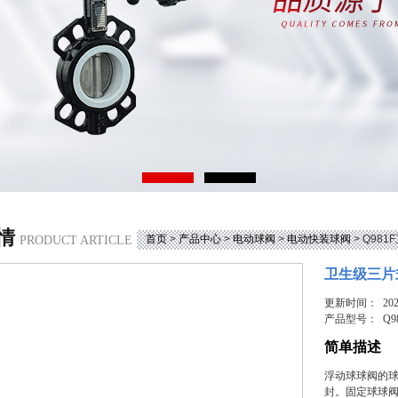
情
首页
>
产品中心
>
电动球阀
>
电动快装球阀
> Q98
PRODUCT ARTICLE
卫生级三片
更新时间： 2026
产品型号：
Q9
简单描述
浮动球球阀的
封。固定球球