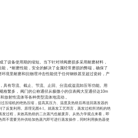
成了设备使用期的缩短。当下针对球阀磨损多采用耐磨材料，
性能，*耐磨性能，安全的解决了金属经常磨损的弊端，确保了
磨环境里耐磨和抗物理冲击性能优于任何钢铁甚至超过瓷砖，产
，具有导流、截止、节流、止回、分流或溢流卸压等功能。用
规格繁多，
阀门的公称通径从极微小的仪表阀大至通径达
10m
属和放射性流体等各种类型流体地流动
。
通过压缩机的绝热压缩，提高其压力、温度及热焙后再送回蒸发器的
了反复利用。原理见图4-1。就蒸发工艺而言，蒸发过程所消耗的绝
蒸发过程，末效高热焙的二次蒸汽也被废弃。从热力学观点来看，即
热而不需要另外供给加热蒸汽即可进行蒸发操作，同时利用换热器使