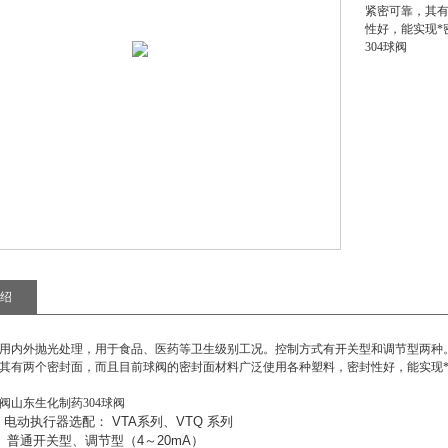
紧密可靠，其
性好，能实现*
304球阀
绍
用内外抛光处理，用于食品、医药等卫生级别工况。控制方式有开关型和调节型两种
其有两个密封面，而且目前球阀的密封面材料广泛使用各种塑料，密封性好，能实现*密
阀山东生化制药304球阀
：电动执行器选配：
VTA
系列、
VTQ
系列
：
普通开关型、调节型（
4
～
20mA
）