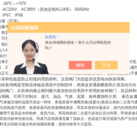
：
-30
℃
～
+70
℃
：
AC220V
、
AC380V
（其他定制
AC24
等）
50/60Hz
：
IP67
、
IP68
选项（可选）
防爆等级：
d
Ⅱ
BT3/T4
：有源信号、
S
无源信号
欢迎您！
：可在潮湿环境中干燥执行器内元件（可选）
来自局域网的朋友！有什么可以帮助您的
：电动执行器带有手动开阀、关阀功能
吗？
输入
4
～
20mA
信号
,
实现阀门调节功能
执行器参数请另参考所选配的电动执行器资料
.
以来受物料冲刷，产生摩擦，造成严重的冲击磨损，不能满足正常生产，同时造
料，高分子复合材料等方法，应用较多的有技术体系。高分子材料具有*的粘着
的正常生产。而且材料中的*的陶瓷材料和特殊的表面强化剂，使其在恶劣的干
不亲和性能是防止积煤的理想材料。法登阀门为您提供优质电动快装球阀。
动快装球阀
是管路流体输送系统中控制部件，用来改变通路断面和介质流动方向
制的阀门，从简单的截止阀到极为复杂的自控系统中所用的各种阀门，其品种和
路用阀。可用于控制水、蒸汽、油品、气体、泥浆、各种腐蚀性介质、
液态金
气体被压缩时温度升高这一特性，将蒸发器中沸腾溶液(或废水)蒸发出来的二次蒸汽
为加热蒸汽使用，使蒸发器内的溶液继续蒸发，而其本身则冷凝成水，蒸汽的潜热得到
都用于提高盐水的热焓，使其汽化。而高热焙的二次蒸汽未加以充分利用，即使多效
其热功效率也相当低。而蒸汽压缩蒸馏克服了该缺点，也就是只靠压缩蒸汽所产生的
料充分回收冷凝水和浓缩液的热量，使热功效率大大提高。