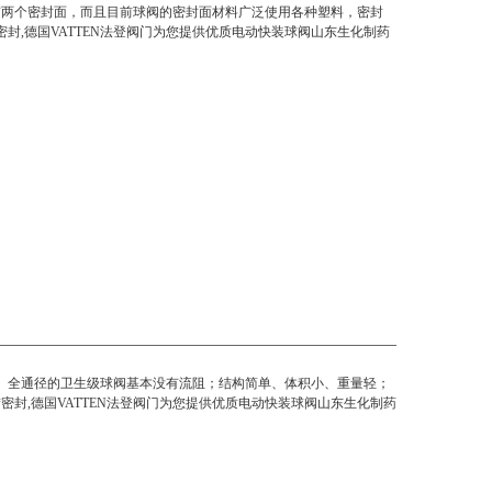
有两个密封面，而且目前球阀的密封面材料广泛使用各种塑料，密封
密封,德国VATTEN法登阀门为您提供优质电动快装球阀山东生化制药
。全通径的卫生级球阀基本没有流阻；结构简单、体积小、重量轻；
封,德国VATTEN法登阀门为您提供优质
电动快装球阀山东生化制药