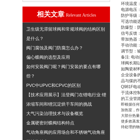
环境温度
电源电压
相关文章
Relevant Articles
防护等级
可选功能
防爆型：
卫生级无滞留球阀和常规球阀的结构区别
信号反馈
是什么？
带加热器
手动功能
阀门腐蚀及阀门防腐怎么办？
调节型：
偏心蝶阀的选型及应用
备注
电动
:
球阀长期
如何安装阀门呢？阀门安装的要点有哪
如陶瓷材
企业设备
些？
品与煤的
PVC中UPVC和CPVC的区别
Q981F
电
于流体控
【技术应用展示】法登阀门在锂电行业:锂
的工业管
浓缩车间和锂沉淀烘干车间的挑战
即根据任何
加热室，作
大气污染治理技术与设备概览
大部分热量
使多效蒸发
金属硬密封蝶阀结构特点
待处理的物
气动角座阀的应用场合和不锈钢气动角座