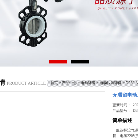
情
首页
>
产品中心
>
电动球阀
>
电动快装球阀
> D98
PRODUCT ARTICLE
无滞留电动
更新时间： 2026
产品型号：
D9
简单描述
一般选择没气
替，电压220