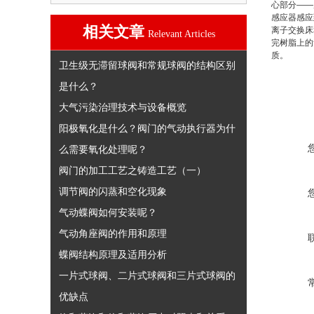
心部分
——
感应器感应
相关文章
离子交换床
Relevant Articles
完树脂上的
质。
卫生级无滞留球阀和常规球阀的结构区别
是什么？
大气污染治理技术与设备概览
阳极氧化是什么？阀门的气动执行器为什
么需要氧化处理呢？
阀门的加工工艺之铸造工艺（一）
调节阀的闪蒸和空化现象
气动蝶阀如何安装呢？
气动角座阀的作用和原理
蝶阀结构原理及适用分析
一片式球阀、二片式球阀和三片式球阀的
优缺点