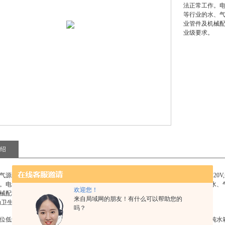
法正常工作。
等行业的水、
业管件及机械
业级要求。
绍
气源的工作场所，这时可用
无滞留电动卫生级快装阀门山东片式球阀
代替，电压22
。电动卫生级快装阀门可适用于化工、石油、冶金、水暖、食品、药品等行业的水、
欢迎您！
械配套设备可用于乳品、制药、啤酒、饮料、食用油等行业，满足其专业级要求。
来自局域网的朋友！有什么可以帮助您的
动卫生级快装阀门山东片式球阀
吗？
位低于低位时，系统将自动中断纯水供应，以防纯水泵无水空转而造成损坏，当纯水