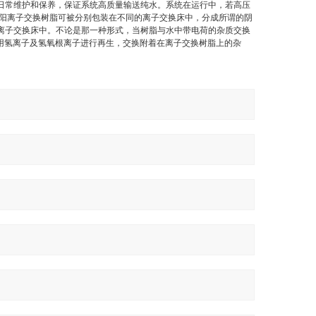
日常维护和保养，保证系统高质量输送纯水。系统在运行中，若高压
阳离子交换树脂可被分别包装在不同的离子交换床中，分成所谓的阴
离子交换床中。不论是那一种形式，当树脂与水中带电荷的杂质交换
利用氢离子及氢氧根离子进行再生，交换附着在离子交换树脂上的杂