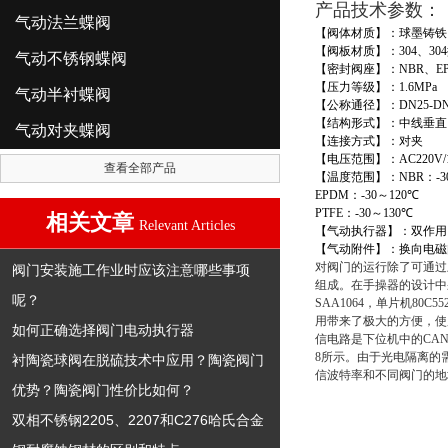
产品技术参数
：
气动法兰蝶阀
【阀体材质】：球墨铸铁
【阀板材质】：
304
、
304
气动不锈钢蝶阀
【密封阀座】：
NBR
、
E
【压力等级】：
1.6MPa
气动半衬蝶阀
【公称通径】：
DN25-DN
【结构形式】：中线垂直
气动对夹蝶阀
【连接方式】：对夹
【电压范围】：
AC220V/
查看全部产品
【温度范围】：
NBR
：
-3
EPDM
：
-30
～
120
℃
PTFE
：
-30
～
130
℃
相关文章
Relevant Articles
【气动执行器】：双作用
【气动附件】：换向电磁
对阀门的运行除了可通过
阀门安装施工作业时应该注意哪些事项
组成。在手操器的设计中采
呢？
SAA1064，单片机8
用带来了极大的方便，使
如何正确选择阀门电动执行器
信电路是下位机中的CAN
8所示。由于光电隔离的
衬陶瓷球阀在脱硫技术中应用？陶瓷阀门
信波特率和不同阀门的地
优势？陶瓷阀门性价比如何？
双相不锈钢2205、2207和C276哈氏合金