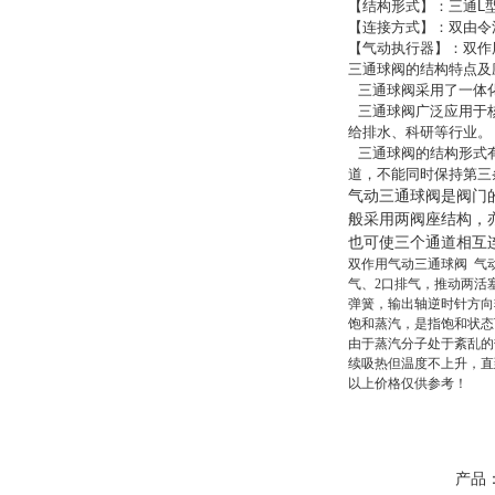
【结构形式】：三通
L
【连接方式】：双由令
【气动执行器】：双作
三通球阀的结构特点及
三通球阀采用了一体化
三通球阀广泛应用于核
给排水、科研等行业。
三通球阀的结构形式有
道，不能同时保持第三
气动三通球阀是阀门
般采用两阀座结构，
也可使三个通道相互
双作用气动三通球阀 气
气、2口排气，推动两活
弹簧，输出轴逆时针方向
饱和蒸汽，是指饱和状态
由于蒸汽分子处于紊乱的
续吸热但温度不上升，直
以上价格仅供参考！
产品