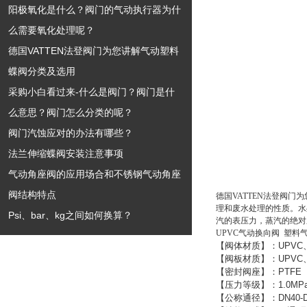
阳极氧化是什么？阀门的气动执行器为什
么需要氧化处理呢？
德国VATTEN法登阀门为您讲解气动塑料
蝶阀分类及选用
采购小白看过来-什么是阀门？阀门是什
么意思？阀门怎么分类的呢？
阀门汽蚀应对的办法有哪些？
法兰伸缩蝶阀安装注意事项
气动角座阀的应用场合和不锈钢气动角座
阀结构特点
德国VATTEN法登阀门
理和废水处理的性质。水
Psi、bar、kg之间如何换算？
汽的表压力，蒸汽的绝对
UPVC气动换向阀 塑料
【阀体材质】：
UPVC
【阀板材质】：
UPVC
【密封阀座】：
PTFE
【压力等级】：
1.0MP
【公称通径】：
DN40-