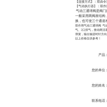
【连接方式】：双由令
【气动执行器】：双作
气动三通球阀是阀门
一般采用两阀座结构
换，也可使三个通道
双作用气动三通球阀 气
气、2口排气，推动两活
弹簧，输出轴逆时针方向
以上价格仅供参考！
产品
您的单位
您的姓名
联系电话