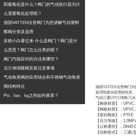
阳极氧化是什么？阀门的气动执行器为什
么需要氧化处理呢？
德国VATTEN法登阀门为您讲解气动塑料
蝶阀分类及选用
采购小白看过来-什么是阀门？阀门是什
么意思？阀门怎么分类的呢？
阀门汽蚀应对的办法有哪些？
法兰伸缩蝶阀安装注意事项
气动角座阀的应用场合和不锈钢气动角座
阀结构特点
德国VATTEN法登阀门
处理和废水处理的性质。
Psi、bar、kg之间如何换算？
气动三通UPVC球阀 污
【阀体材质】：
UPVC
【阀板材质】：
UPVC
【密封阀座】：
PTFE
【压力等级】：
1.0MP
【公称通径】：
DN40-
【结构形式】：三通
L