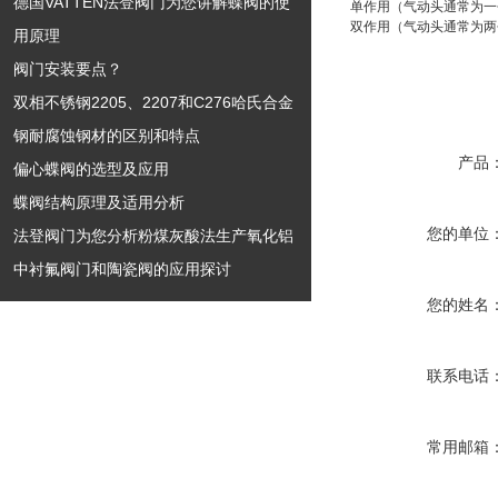
德国VATTEN法登阀门为您讲解蝶阀的使
单作用（气动头通常为一
双作用（气动头通常为两
用原理
阀门安装要点？
双相不锈钢2205、2207和C276哈氏合金
钢耐腐蚀钢材的区别和特点
产品
偏心蝶阀的选型及应用
蝶阀结构原理及适用分析
您的单位
法登阀门为您分析粉煤灰酸法生产氧化铝
中衬氟阀门和陶瓷阀的应用探讨
您的姓名
联系电话
常用邮箱