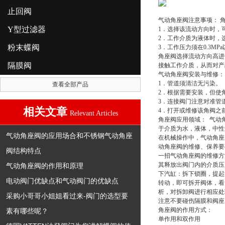
止回阀
气动角座阀注意事项： 
Y型过滤器
1．选择该流动方向时，
2．工作介质为液体时，
粉末蝶阀
3．工作压力须在0.3M
角座阀选择流动方向高进
隔膜阀
接触工作介质，从而对产
气动角座阀安装与维修：
1．管道须清洁无污染。
查看全部产品
2．根据需要安装，但使
3．连接阀门注意对准管
相关文章
4．打开或维修该角阀之
Relevant Articles
角座阀应用领域： 气动
于介质为水，液体，中性
气动角座阀的应用场合和不锈钢气动角座
在机械操作中，气动角座
动角座阀的维修、保养要
阀结构特点
一招气动角座阀的维修方
其释放出阀门内的介质压
气动角座阀的作用和原理
下汽缸：拆下锁圈，提起
电动阀门优缺点和气动阀门的优缺点
转动，即可拆开阀体，看
析，对拆卸阀进行相应处
采购小哥哥小姐姐看过来-阀门的选型要
注意不要碰伤隔膜和阀座
角座阀的作用方式：
素有哪些呢？
单作用和双作用