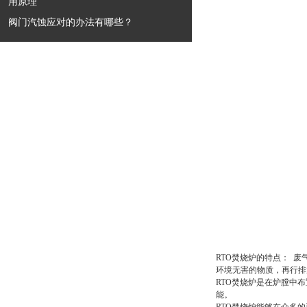
用原理
阀门汽蚀应对的办法有哪些？
RTO焚烧炉的特点： 
环境无害的物质，再行排
RTO焚烧炉是在炉膛中
能。