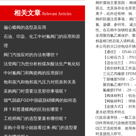
阀杆腐蚀主要原因： 阀
斑点。尤其保存在仓库里
相关文章
Relevant Articles
离子，此外还有钾、钠、
阀杆防腐注意事项： 阀
氮、渗硼、参锌等。 减
偏心蝶阀的选型及应用
性。在石棉中加牺牲金属
采用聚四氟乙烯保护。聚
石油、印染、化工中衬氟阀门的应用和原
棉盘根然后装入填料函
理
本公司的
大口径电动不锈
【通径】： DN40-12
阀门汽蚀应对的办法有哪些？
【公称压力 】：PN10 P
【适合法兰】： PN10-
法登阀门为您分析粉煤灰酸法生产氧化铝
【密封材料及工作温
中衬氟阀门和陶瓷阀的应用探讨
三元乙丙橡胶 EPDM：-
丁腈橡胶NBR：-25~+
饱和蒸汽和饱和蒸汽压力对照表和关系
聚四氟乙烯PTFE： -40
氟橡胶FPM： -29~+2
采购阀门时需要注意那些事项呢？
【阀体材料】：铝合金
烟气脱硫FGD中脱硫脱硝蝶阀的如何选
【阀板材料】：球铁尼
【连接方式】：对夹、
择？和普通蝶阀的区别在哪里？
废水处理技术特点
⑴反应速率快，一般工业
工程师阀门的选型要素有哪些呢？
⑵作用有机污染物质范围
采购小哥哥小姐姐看过来-阀门的选型要
⑶工艺流程简单、使用寿
时直接投入即可。