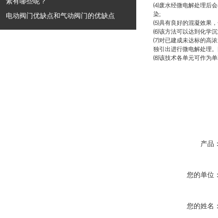
素有哪些呢？
⑷废水经微电解处理后会
染;
电动阀门优缺点和气动阀门的优缺点
⑸具有良好的混凝效果，
⑹该方法可以达到化学沉
⑺对已建成未达标的高浓
独引出进行微电解处理。[
⑻该技术各单元可作为单
产品
您的单位
您的姓名