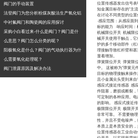
位置传感器发出信号表
阀门的手动装置
知金属目标存在的
“
主
法登阀门为您分析粉煤灰酸法生产氧化铝
在讨论不同类型的位置
·
感应范围：从感应面
中衬氟阀门和陶瓷阀的应用探讨
标的能力
·
响应时间：
采购小白看过来-什么是阀门？阀门是什
机械限位开关
机械限
械开关使用干触点，它
么意思？阀门怎么分类的呢？
护的多个移动部件（杠
阳极氧化是什么？阀门的气动执行器为什
理接触导致杠杆臂和甚
显着增加。
么需要氧化处理呢？
弹簧限位开关
弹簧限
中。
这被称为
“
弹簧元
阀门泄露原因及解决办法
目标的物理接触来操作
且小金属尖头受到来自
感应式接近传感器
感
件阻塞，磨损或断裂，
可定制的各种应用。电
的影响。
感应式接近传
极限限位开关
极限开
非常可靠。
不需要物理
性，并且不受电噪声，
本质上是本质安全的，
位置传感器在工业自动
位开关
，以实现所需的