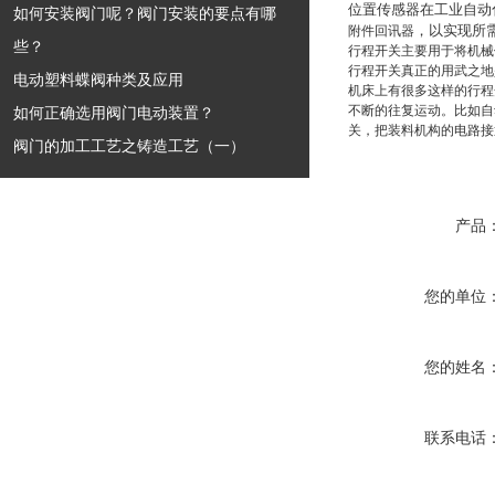
位置传感器在工业自动
如何安装阀门呢？阀门安装的要点有哪
，以实现所
附件回讯器
些？
行程开关主要用于将机械
行程开关真正的用武之地
电动塑料蝶阀种类及应用
机床上有很多这样的行程
不断的往复运动。比如自
如何正确选用阀门电动装置？
关，把装料机构的电路接
阀门的加工工艺之铸造工艺（一）
产品
您的单位
您的姓名
联系电话