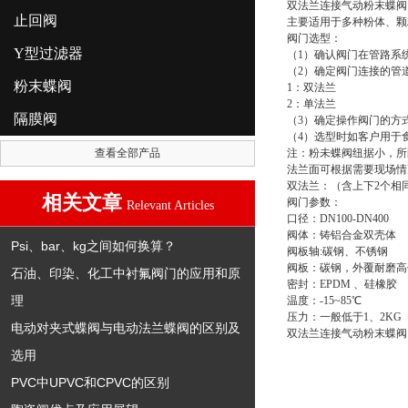
双法兰连接气动粉末蝶阀
止回阀
主要适用于多种粉体、颗
阀门选型：
Y型过滤器
（1）确认阀门在管路系
（2）确定阀门连接的管
粉末蝶阀
1：双法兰
2：单法兰
隔膜阀
（3）确定操作阀门的方
（4）选型时如客户用于
查看全部产品
注：粉未蝶阀纽据小，所
法兰面可根据需要现场情
双法兰：（含上下2个相
相关文章
阀门参数：
Relevant Articles
口径：DN100-DN400
阀体：铸铝合金双壳体
Psi、bar、kg之间如何换算？
阀板轴:碳钢、不锈钢
阀板：碳钢，外覆耐磨高分
石油、印染、化工中衬氟阀门的应用和原
密封：EPDM 、硅橡胶
理
温度：-15~85℃
压力：一般低于1、2KG
电动对夹式蝶阀与电动法兰蝶阀的区别及
双法兰连接气动粉末蝶阀
选用
PVC中UPVC和CPVC的区别