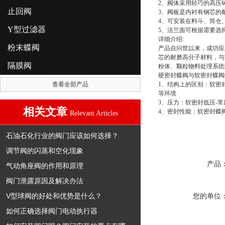
2、阀体采用轻巧的高压
止回阀
3、阀板是内衬有钢芯的
4、可安装在料斗、筒仓
Y型过滤器
5、法兰面可根据需要选
详细介绍:
粉末蝶阀
产品自问世以来，成功应
芯的耐磨高分子材料，与
隔膜阀
粉体、颗粒物料处理系统
硬密封蝶阀与软密封蝶阀
查看全部产品
1、结构上的区别：软密
等环境
3、压力：软密封低压-
相关文章
4、密封性能：软密封蝶
Relevant Articles
石油石化行业的阀门应该如何选择？
调节阀的闪蒸和空化现象
产品
气动角座阀的作用和原理
阀门泄露原因及解决办法
V型球阀的好处和优势是什么？
您的单位
如何正确选择阀门电动执行器