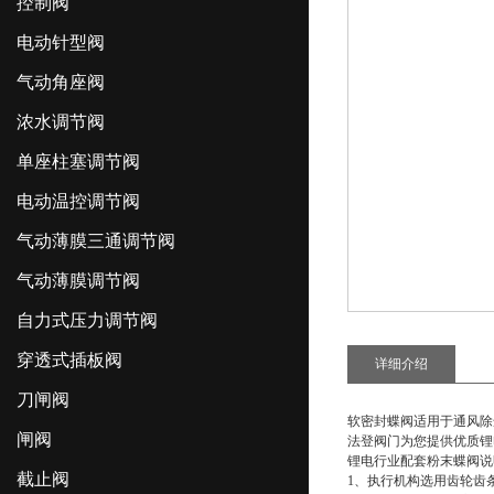
控制阀
电动针型阀
气动角座阀
浓水调节阀
单座柱塞调节阀
电动温控调节阀
气动薄膜三通调节阀
气动薄膜调节阀
自力式压力调节阀
穿透式插板阀
详细介绍
刀闸阀
软密封蝶阀适用于通风除
闸阀
法登阀门为您提供优质
锂
锂电行业配套粉末蝶阀
说
截止阀
1、执行机构选用齿轮齿